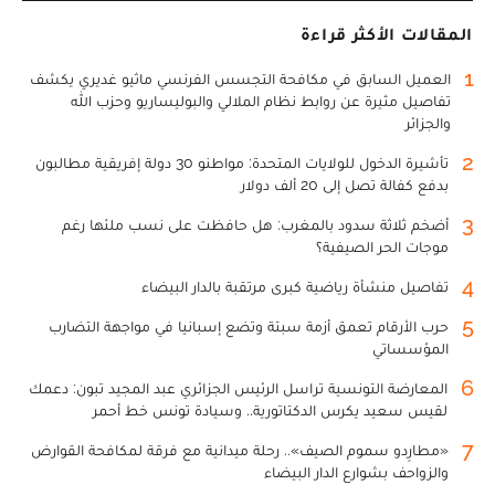
المقالات الأكثر قراءة
1
العميل السابق في مكافحة التجسس الفرنسي ماثيو غديري يكشف
تفاصيل مثيرة عن روابط نظام الملالي والبوليساريو وحزب الله
والجزائر
2
تأشيرة الدخول للولايات المتحدة: مواطنو 30 دولة إفريقية مطالبون
بدفع كفالة تصل إلى 20 ألف دولار
3
أضخم ثلاثة سدود بالمغرب: هل حافظت على نسب ملئها رغم
موجات الحر الصيفية؟
4
تفاصيل منشأة رياضية كبرى مرتقبة بالدار البيضاء
5
حرب الأرقام تعمق أزمة سبتة وتضع إسبانيا في مواجهة التضارب
المؤسساتي
6
المعارضة التونسية تراسل الرئيس الجزائري عبد المجيد تبون: دعمك
لقيس سعيد يكرس الدكتاتورية.. وسيادة تونس خط أحمر
7
«مطارِدو سموم الصيف».. رحلة ميدانية مع فرقة لمكافحة القوارض
والزواحف بشوارع الدار البيضاء