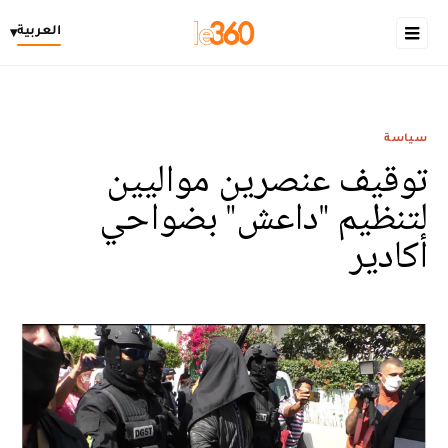
العربية
▾
سياسة
توقيف عنصرين مواليين
لتنظيم "داعش" بضواحي
أكادير