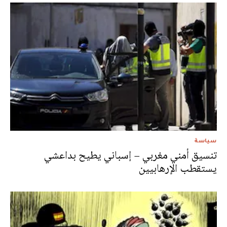
سياسة
تنسيق أمني مغربي – إسباني يطيح بداعشي
يستقطب الإرهابيين