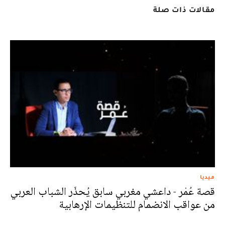
مقالات ذات صلة
ميديا
قصة عُمْر - داعشي مغربي سابق يُحذّر الشباب العربي
من عواقب الانضمام للتنظيمات الإرهابية