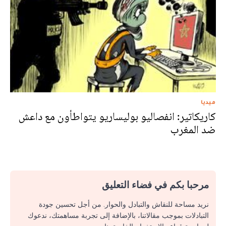
ميديا
كاريكاتير: انفصاليو بوليساريو يتواطأون مع داعش
ضد المغرب
مرحبا بكم في فضاء التعليق
نريد مساحة للنقاش والتبادل والحوار. من أجل تحسين جودة
التبادلات بموجب مقالاتنا، بالإضافة إلى تجربة مساهمتك، ندعوك