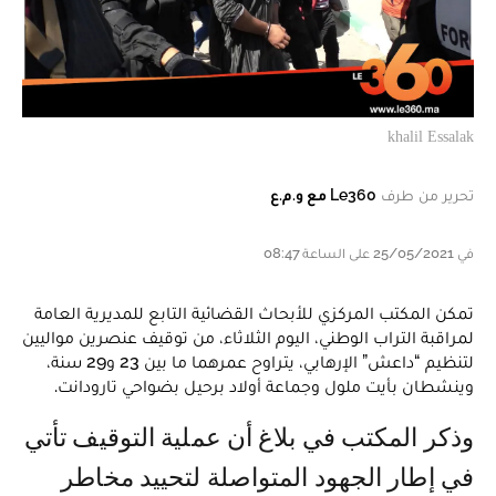
khalil Essalak
تحرير من طرف
Le360 مع و.م.ع
في 25/05/2021 على الساعة 08:47
تمكن المكتب المركزي للأبحاث القضائية التابع للمديرية العامة
لمراقبة التراب الوطني، اليوم الثلاثاء، من توقيف عنصرين مواليين
لتنظيم “داعش” الإرهابي، يتراوح عمرهما ما بين 23 و29 سنة،
وينشطان بأيت ملول وجماعة أولاد برحيل بضواحي تارودانت.
وذكر المكتب في بلاغ أن عملية التوقيف تأتي
في إطار الجهود المتواصلة لتحييد مخاطر