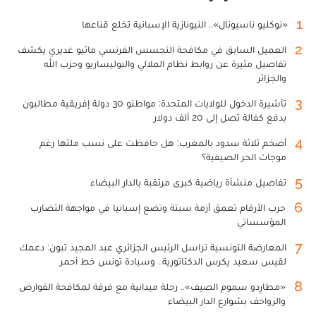
1
«نوكليو ناسيونال».. النيونازية الإسبانية تخلع قناعها
2
العميل السابق في مكافحة التجسس الفرنسي ماثيو غديري يكشف
تفاصيل مثيرة عن روابط نظام الملالي والبوليساريو وحزب الله
والجزائر
3
تأشيرة الدخول للولايات المتحدة: مواطنو 30 دولة إفريقية مطالبون
بدفع كفالة تصل إلى 20 ألف دولار
4
أضخم ثلاثة سدود بالمغرب: هل حافظت على نسب ملئها رغم
موجات الحر الصيفية؟
5
تفاصيل منشأة رياضية كبرى مرتقبة بالدار البيضاء
6
حرب الأرقام تعمق أزمة سبتة وتضع إسبانيا في مواجهة التضارب
المؤسساتي
7
المعارضة التونسية تراسل الرئيس الجزائري عبد المجيد تبون: دعمك
لقيس سعيد يكرس الدكتاتورية.. وسيادة تونس خط أحمر
8
«مطارِدو سموم الصيف».. رحلة ميدانية مع فرقة لمكافحة القوارض
والزواحف بشوارع الدار البيضاء