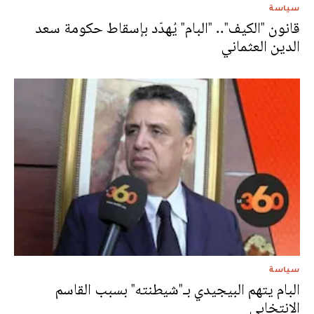
سياسة
قانون "الكيف".. "البام" يُهدّد بإسقاط حكومة سعد
الدين العثماني
سياسة
البام يتهم البيجيدي بـ"شيطنته" بسبب القاسم
الانتخابي