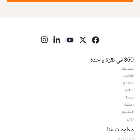
ns in new window
360 في نقرة واحدة
سياسة
اقتصاد
مجتمع
ثقافة
ميديا
Opens in new window
رياضة
مشاهير
دولي
معلومات عنا
من نحن ؟