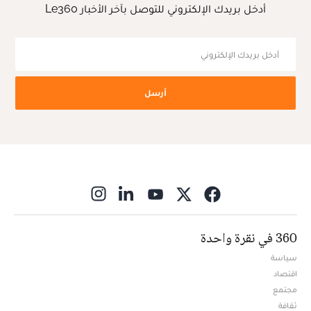
أدخل بريدك الإلكتروني للتوصل بآخر الأخبار Le360
أرسل
ns in new window
360 في نقرة واحدة
سياسة
اقتصاد
مجتمع
ثقافة