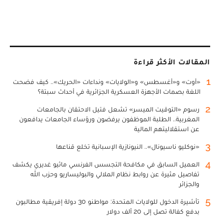
المقالات الأكثر قراءة
1
«أوت» و«أغسطس» و«الولايات» ونداءات «الحريك».. كيف فضحت
اللغة بصمات الأجهزة العسكرية الجزائرية في أحداث سبتة؟
2
رسوم «التوقيت الميسر» تشعل فتيل الاحتقان بالجامعات
المغربية.. الطلبة الموظفون يرفضون ورؤساء الجامعات يدافعون
عن استقلاليتهم المالية
3
«نوكليو ناسيونال».. النيونازية الإسبانية تخلع قناعها
4
العميل السابق في مكافحة التجسس الفرنسي ماثيو غديري يكشف
تفاصيل مثيرة عن روابط نظام الملالي والبوليساريو وحزب الله
والجزائر
5
تأشيرة الدخول للولايات المتحدة: مواطنو 30 دولة إفريقية مطالبون
بدفع كفالة تصل إلى 20 ألف دولار