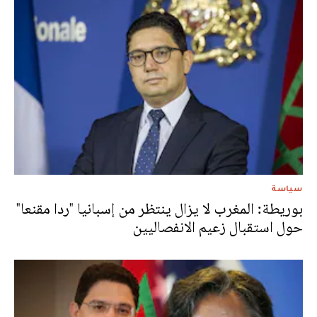
سياسة
بوريطة: المغرب لا يزال ينتظر من إسبانيا "ردا مقنعا"
حول استقبال زعيم الانفصاليين