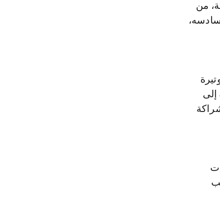
ة، من
لسادسه،
تيرة
 إلى
ة لتحسين مناخ الأعمال للفترة 2021-2025، بشراكة
ات
صب