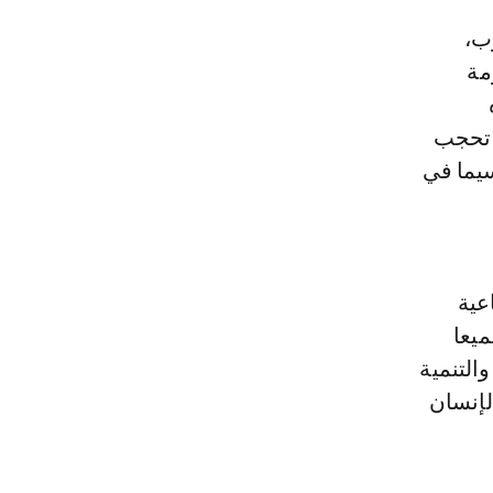
مة
هذه
ن تحجب
سيما في
عية
يعا
والتنمية
لإنسان