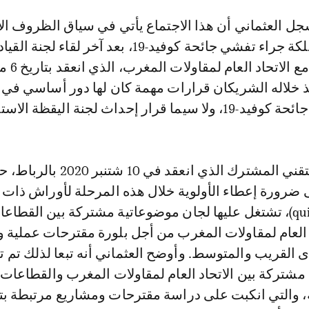
ل العثماني أن هذا الاجتماع يأتي في سياق الظروف الاس
التي عرفتها المملكة جراء تفشي جائحة كوفيد-19، بعد آخر لقاء لج
العمل المشترك مع ال
 اتخذ خلاله الشريكان قرارات مهمة كان لها دور أساسي في
ر إحداث لجنة اليقظة الاستراتيجية.
وذكر بالاجتماع التقني المشترك الذي انعقد في 10 
ى ضرورة إعطاء الأولوية خلال هذه المرحلة لأوراش ذات 
السريع (quick-wins)، تشتغل عليها لجان موضوعاتية مشتركة بين القطاع
د العام لمقاولات المغرب من أجل بلورة مقترحات عملية و
ى القريب والمتوسط. وأوضح العثماني أنه تبعا لذلك تم 
مشتركة بين الاتحاد العام لمقاولات المغرب والقطاعات
ة، والتي انكبت على دراسة مقترحات ومشاريع مرتبطة ب