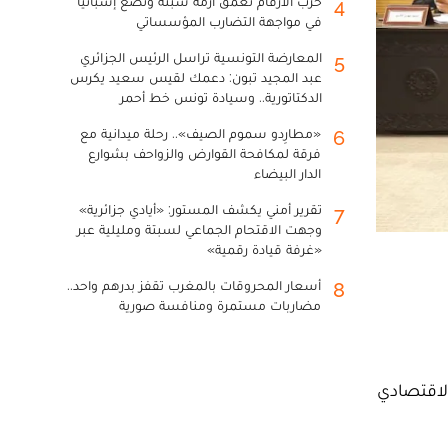
حرب الأرقام تعمق أزمة سبتة وتضع إسبانيا
4
في مواجهة التضارب المؤسساتي
المعارضة التونسية تراسل الرئيس الجزائري
5
عبد المجيد تبون: دعمك لقيس سعيد يكرس
الدكتاتورية.. وسيادة تونس خط أحمر
«مطارِدو سموم الصيف».. رحلة ميدانية مع
6
فرقة لمكافحة القوارض والزواحف بشوارع
الدار البيضاء
تقرير أمني يكشف المستور: «أيادي جزائرية»
7
وجهت الاقتحام الجماعي لسبتة ومليلية عبر
«غرفة قيادة رقمية»
أسعار المحروقات بالمغرب تقفز بدرهم واحد..
8
مضاربات مستمرة ومنافسة صورية
الاقتصادي