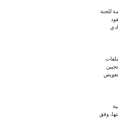
ة للجنة
قود
ادي
ملفات
تحيين
لتعويض
ية
ها، وفق