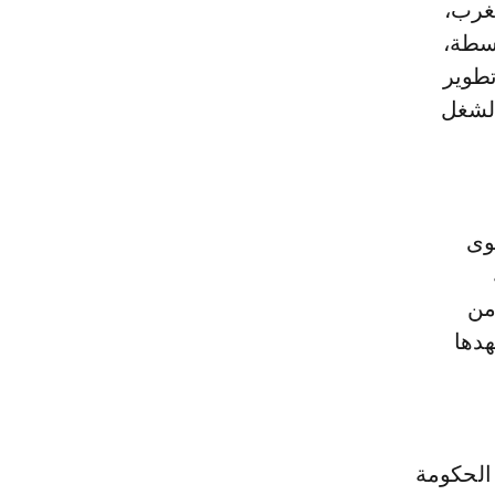
مغرب،
وسطة،
تطوير
الشغل
وى
 من
هدها
الحكومة