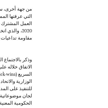
من جهة أخرى، سج
2020، والذي
مقاومة تداعيات جائحة كوفيد-19، ولا سيما قرا
الاتفاق خلاله عل
الوزارية والاتحا
للتنفيذ على المد
لجان موضوعاتية 
الحكومية المعني