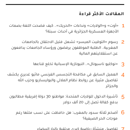
المقالات الأكثر قراءة
1
«أوت» و«الولايات» ونداءات «الحريك».. كيف فضحت اللغة بصمات
الأجهزة العسكرية الجزائرية في أحداث سبتة؟
2
رسوم «التوقيت الميسر» تشعل فتيل الاحتقان بالجامعات
المغربية.. الطلبة الموظفون يرفضون ورؤساء الجامعات يدافعون
عن استقلاليتهم المالية
3
«نوكليو ناسيونال».. النيونازية الإسبانية تخلع قناعها
4
العميل السابق في مكافحة التجسس الفرنسي ماثيو غديري يكشف
تفاصيل مثيرة عن روابط نظام الملالي والبوليساريو وحزب الله
والجزائر
5
تأشيرة الدخول للولايات المتحدة: مواطنو 30 دولة إفريقية مطالبون
بدفع كفالة تصل إلى 20 ألف دولار
6
أضخم ثلاثة سدود بالمغرب: هل حافظت على نسب ملئها رغم
موجات الحر الصيفية؟
7
تفاصيل منشأة رياضية كبرى مرتقبة بالدار البيضاء