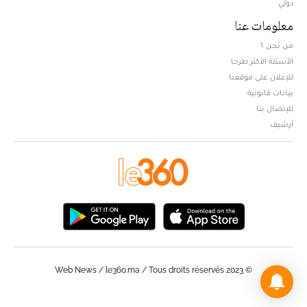
دولي
معلومات عنا
من نحن ؟
الأسئلة الأكثر طرحا
للإعلان على موقعنا
بيانات قانونية
للإتصال بنا
أرشيف
© Web News / le360.ma / Tous droits réservés 2023