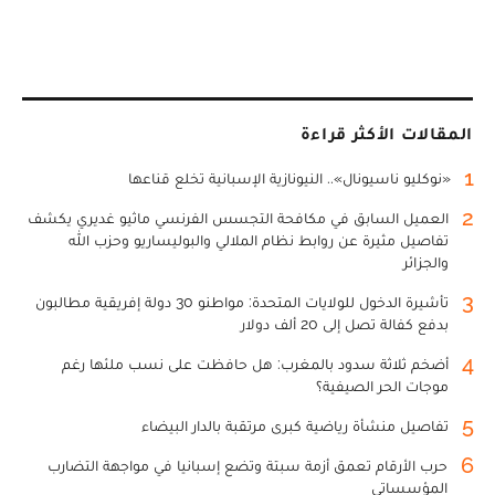
المقالات الأكثر قراءة
1
«نوكليو ناسيونال».. النيونازية الإسبانية تخلع قناعها
2
العميل السابق في مكافحة التجسس الفرنسي ماثيو غديري يكشف
تفاصيل مثيرة عن روابط نظام الملالي والبوليساريو وحزب الله
والجزائر
3
تأشيرة الدخول للولايات المتحدة: مواطنو 30 دولة إفريقية مطالبون
بدفع كفالة تصل إلى 20 ألف دولار
4
أضخم ثلاثة سدود بالمغرب: هل حافظت على نسب ملئها رغم
موجات الحر الصيفية؟
5
تفاصيل منشأة رياضية كبرى مرتقبة بالدار البيضاء
6
حرب الأرقام تعمق أزمة سبتة وتضع إسبانيا في مواجهة التضارب
المؤسساتي