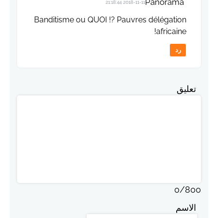
Panorama
2018-11-11 21:18:44
Banditisme ou QUOI !? Pauvres délégation
africaine!
رد
تعليق
0
/
800
الاسم