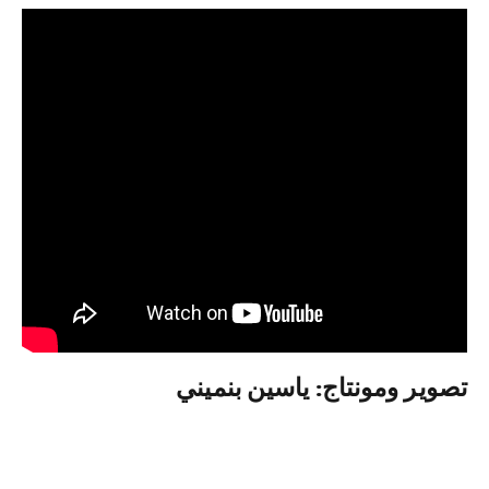
تصوير ومونتاج: ياسين بنميني