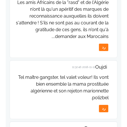
Les amis Africains de la "rasd" et de l'Algérie
n'ont là qu'un apéritif des marques de
reconnaissance auxquelles ils doivent
s'attendre ! S'ils ne sont pas au courant de la
gratitude de ces gens, ils n'ont qu'à
demander aux Marocains....
رد
Oujdi
2018-11-12 11:32:46
Tel maître gangster, tel valet voleur! Ils vont
bien ensemble la mama prostituée
algérienne et son rejeton marionnette
polizbel.
رد