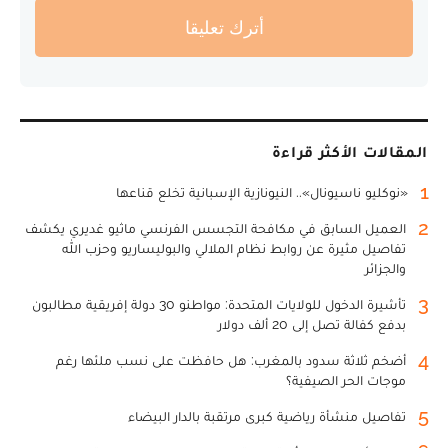
أترك تعليقا
المقالات الأكثر قراءة
1
«نوكليو ناسيونال».. النيونازية الإسبانية تخلع قناعها
2
العميل السابق في مكافحة التجسس الفرنسي ماثيو غديري يكشف
تفاصيل مثيرة عن روابط نظام الملالي والبوليساريو وحزب الله
والجزائر
3
تأشيرة الدخول للولايات المتحدة: مواطنو 30 دولة إفريقية مطالبون
بدفع كفالة تصل إلى 20 ألف دولار
4
أضخم ثلاثة سدود بالمغرب: هل حافظت على نسب ملئها رغم
موجات الحر الصيفية؟
5
تفاصيل منشأة رياضية كبرى مرتقبة بالدار البيضاء