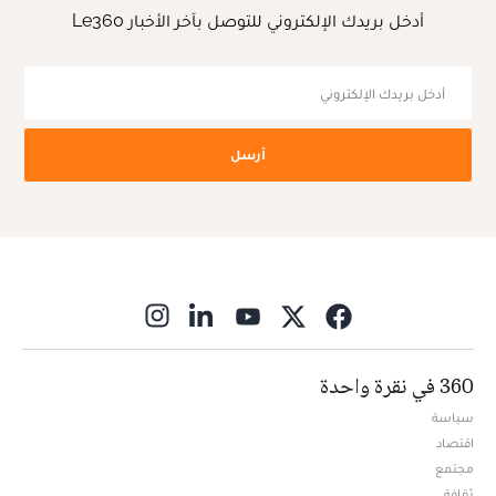
أدخل بريدك الإلكتروني للتوصل بآخر الأخبار Le360
أرسل
ns in new window
360 في نقرة واحدة
سياسة
اقتصاد
مجتمع
ثقافة