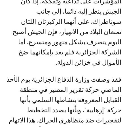
المؤشرات على تداعيه وتفككه. إذا كان
الجيش ينظر إليه دائما، إلى جانب
سوناطراك، على أنهما الركيزتان اللتان
تمنعان البلاد من الانهيار، فإن الجيش أصبح
اليوم يتصرف بشكل متهور ومتسرع، أما
الشركة الجزائرية فلم يعد بإمكانهما ضخ
الأموال في خزائن الدولة.
فقد وصفت وزارة الدفاع الجزائرية يوم الأحد
الماضي حركة تقرير المصير في منطقة
القبايل المعروفة بنشاطها السلمي بأنها
حركة "إرهابية"، وبأنها بصدد التخطيط
لتفجيرات ضد متظاهري الحراك. هذا الاتهام