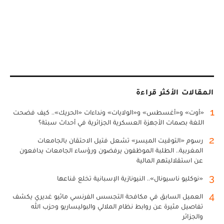
المقالات الأكثر قراءة
1
«أوت» و«أغسطس» و«الولايات» ونداءات «الحريك».. كيف فضحت
اللغة بصمات الأجهزة العسكرية الجزائرية في أحداث سبتة؟
2
رسوم «التوقيت الميسر» تشعل فتيل الاحتقان بالجامعات
المغربية.. الطلبة الموظفون يرفضون ورؤساء الجامعات يدافعون
عن استقلاليتهم المالية
3
«نوكليو ناسيونال».. النيونازية الإسبانية تخلع قناعها
4
العميل السابق في مكافحة التجسس الفرنسي ماثيو غديري يكشف
تفاصيل مثيرة عن روابط نظام الملالي والبوليساريو وحزب الله
والجزائر