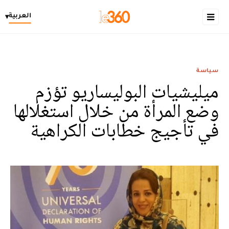
العربية
▾
سياسة
ميليشيات البوليساريو تؤزم
وضع المرأة من خلال استغلالها
في تأجيج خطابات الكراهية