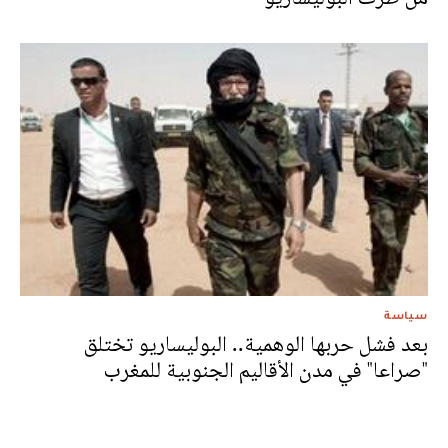
سياسة
بعد فشل حربها الوهمية.. البوليساريو تختلق
"صراعا" في مدن الأقاليم الجنوبية للمغرب