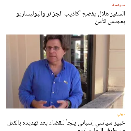
سياسة
السفير هلال يفضح أكاذيب الجزائر والبوليساريو
بمجلس الأمن
دولي
خبير سياسي إسباني يلجأ للقضاء بعد تهديده بالقتل
من طرف البوليساريو