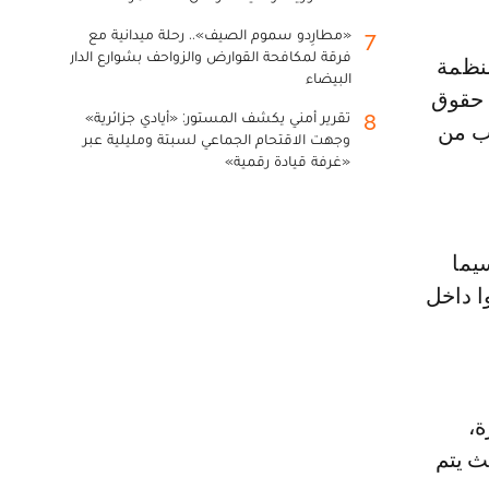
«مطارِدو سموم الصيف».. رحلة ميدانية مع
7
فرقة لمكافحة القوارض والزواحف بشوارع الدار
البيضاء
 حقوق
تقرير أمني يكشف المستور: «أيادي جزائرية»
8
كب من
وجهت الاقتحام الجماعي لسبتة ومليلية عبر
«غرفة قيادة رقمية»
يما
ا داخل
ة،
ث يتم