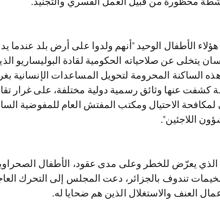
شطة محظورة من قبيل العمل القسري والتجنيد.
اء الأطفال الوحيد "أنهم ولدوا على أرض بلد عندما يد
ان يتخلى عن صلاحياته الحكومية لقادة البوليساريو الذي
هذه الساكنة المحرومة لتحويل المساعدات الإنسانية ب
ة كشفت عنها وثائق رسمية دولية مختلفة، على غرار تقا
 لمكافحة الاحتيال ومكتب المفتش العام للمفوضية السا
ؤون اللاجئين".
 الذي يعرّض للخطر وعلى مدى عقود، الأطفال الصحراوي
يمات تندوف بالجزائر، دعت المجلس إلى التحرك العا
عمال العنف والاستغلال الذين هم ضحايا له.