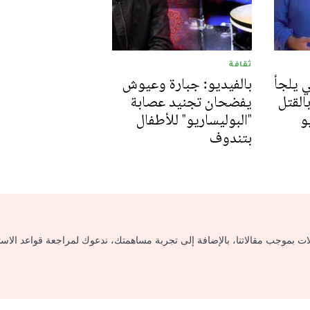
ثقافة
 يلجأ
بالفيديو: جبارة وعيوش
القتل
يفضحان تجنيد عصابة
و
"البوليساريو" للأطفال
بتندوف
لات بموجب مقالاتنا، بالإضافة إلى تجربة مساهمتك، ندعوك لمراجعة قواعد الاس