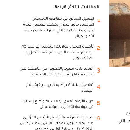
المقالات الأكثر قراءة
العميل السابق في مكافحة التجسس
1
الفرنسي ماثيو غديري يكشف تفاصيل مثيرة
عن روابط نظام الملالي والبوليساريو وحزب
الله والجزائر
تأشيرة الدخول للولايات المتحدة: مواطنو 30
2
دولة إفريقية مطالبون بدفع كفالة تصل إلى
20 ألف دولار
أضخم ثلاثة سدود بالمغرب: هل حافظت على
3
نسب ملئها رغم موجات الحر الصيفية؟
تفاصيل منشأة رياضية كبرى مرتقبة بالدار
4
البيضاء
حرب الأرقام تعمق أزمة سبتة وتضع إسبانيا
5
في مواجهة التضارب المؤسساتي
م
المعارضة التونسية تراسل الرئيس الجزائري
6
 التي
عبد المجيد تبون: دعمك لقيس سعيد يكرس
الدكتاتورية.. وسيادة تونس خط أحمر