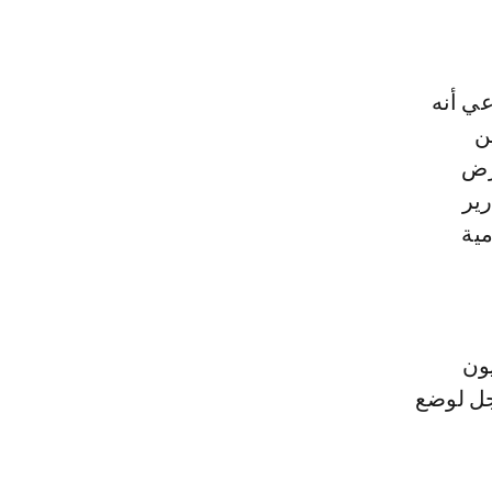
عي أنه
ن
غرض
رير
مية
ون
جل لوضع