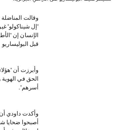
وقالت المناضلة الجمعوية الصحراوية محجوبة داودي، في مداخلة باسم منظمة
"إل شيناكولو" غ
الإنسان إن "الأ
قبل البوليساريو 
وأبرزت أن "هؤلاء
الحق في الهوية 
أسرهم".
وأكدت داودي أن ه
أصبحوا ضحايا شبك