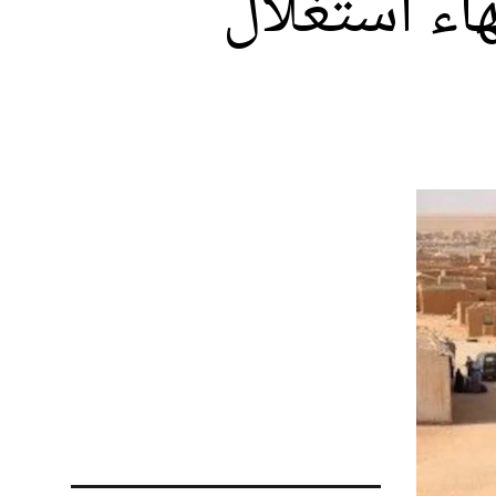
اء استغلال