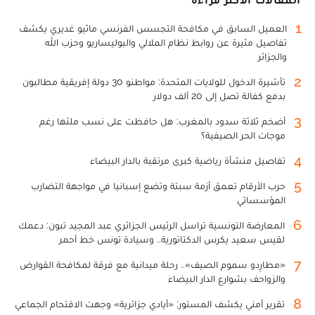
1
العميل السابق في مكافحة التجسس الفرنسي ماثيو غديري يكشف
تفاصيل مثيرة عن روابط نظام الملالي والبوليساريو وحزب الله
والجزائر
2
تأشيرة الدخول للولايات المتحدة: مواطنو 30 دولة إفريقية مطالبون
بدفع كفالة تصل إلى 20 ألف دولار
3
أضخم ثلاثة سدود بالمغرب: هل حافظت على نسب ملئها رغم
موجات الحر الصيفية؟
4
تفاصيل منشأة رياضية كبرى مرتقبة بالدار البيضاء
5
حرب الأرقام تعمق أزمة سبتة وتضع إسبانيا في مواجهة التضارب
المؤسساتي
6
المعارضة التونسية تراسل الرئيس الجزائري عبد المجيد تبون: دعمك
لقيس سعيد يكرس الدكتاتورية.. وسيادة تونس خط أحمر
7
«مطارِدو سموم الصيف».. رحلة ميدانية مع فرقة لمكافحة القوارض
والزواحف بشوارع الدار البيضاء
8
تقرير أمني يكشف المستور: «أيادي جزائرية» وجهت الاقتحام الجماعي