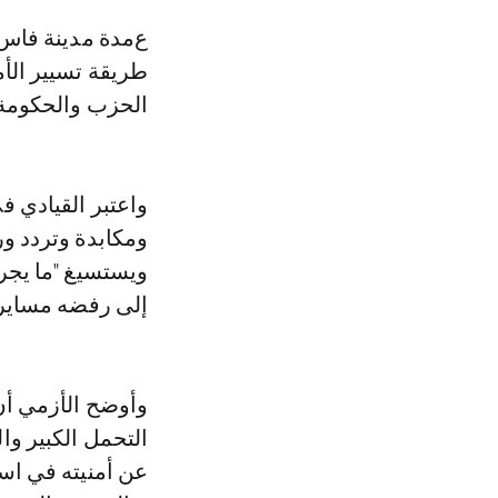
عمدة مدينة فاس كشف في رسالة استقالة من أربع صفحات عن "عدم رضاه" عن
طريقة تسيير الأم
الحزب والحكومة
واعتبر القيادي ف
ومكابدة وتردد ور
ويستسيغ "ما يجري
إلى رفضه مسايرة 
وأوضح الأزمي أن 
التحمل الكبير وا
عن أمنيته في است