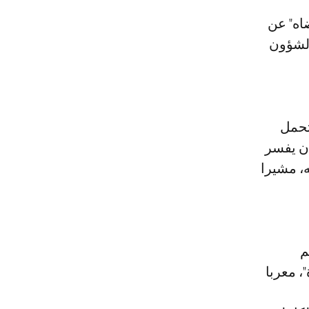
 لشؤون
تحمل
أن يفسر
، مشيرا
م
، معربا