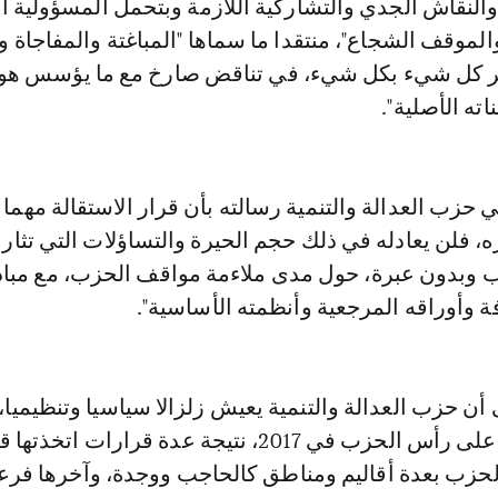
والنقاش الجدي والتشاركية اللازمة وبتحمل المسؤولية ال
الموقف الشجاع"، منتقدا ما سماها "المباغتة والمفاجاة 
رير كل شيء بكل شيء، في تناقض صارخ مع ما يؤسس هو
اته الأصلية".
ي حزب العدالة والتنمية رسالته بأن قرار الاستقالة مهما 
ه، فلن يعادله في ذلك حجم الحيرة والتساؤلات التي تثار
 وبدون عبرة، حول مدى ملاءمة مواقف الحزب، مع مباد
ة وأوراقه المرجعية وأنظمته الأساسية".
 أن حزب العدالة والتنمية يعيش زلزالا سياسيا وتنظيميا،
انتخاب العثماني على رأس الحزب في 2017، نتيجة عدة قرارات اتخذ
لحزب بعدة أقاليم ومناطق كالحاجب ووجدة، وآخرها فرع