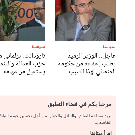
سياسة
سياسة
عاجل.. الوزير الرميد
تارودانت. برلماني م
يطلب إعفاءه من حكومة
حزب العدالة والتنم
العثماني لهذا السبب
يستقيل من مهامه
مرحبا بكم في فضاء التعليق
نريد مساحة للنقاش والتبادل والحوار. من أجل تحسين جودة التباد
الخاصة بنا.
اقرأ ميثاقنا