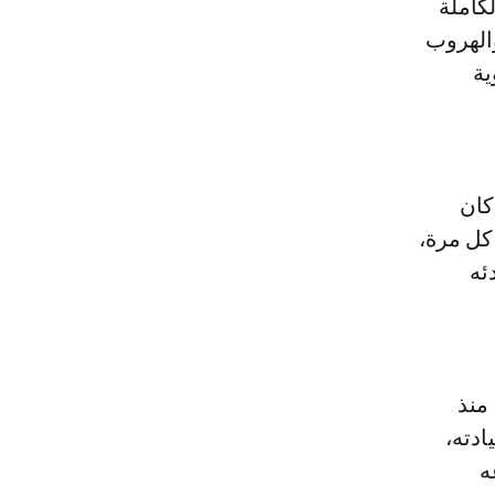
كاملة
والهروب
ية
كان
 كل مرة،
ئه
 منذ
تها قيادته،
ه