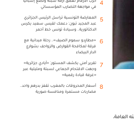
حرب الأرقام تعمق أزمة سبتة وتضع إسبانيا
4
في مواجهة التضارب المؤسساتي
المعارضة التونسية تراسل الرئيس الجزائري
5
عبد المجيد تبون: دعمك لقيس سعيد يكرس
الدكتاتورية.. وسيادة تونس خط أحمر
«مطارِدو سموم الصيف».. رحلة ميدانية مع
6
فرقة لمكافحة القوارض والزواحف بشوارع
الدار البيضاء
تقرير أمني يكشف المستور: «أيادي جزائرية»
7
وجهت الاقتحام الجماعي لسبتة ومليلية عبر
«غرفة قيادة رقمية»
أسعار المحروقات بالمغرب تقفز بدرهم واحد..
8
مضاربات مستمرة ومنافسة صورية
ه العامة،