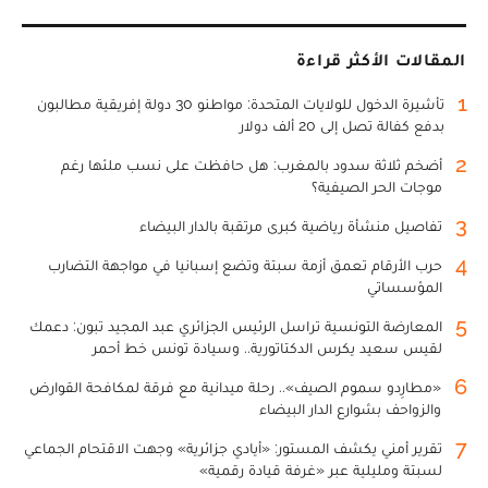
المقالات الأكثر قراءة
1
تأشيرة الدخول للولايات المتحدة: مواطنو 30 دولة إفريقية مطالبون
بدفع كفالة تصل إلى 20 ألف دولار
2
أضخم ثلاثة سدود بالمغرب: هل حافظت على نسب ملئها رغم
موجات الحر الصيفية؟
3
تفاصيل منشأة رياضية كبرى مرتقبة بالدار البيضاء
4
حرب الأرقام تعمق أزمة سبتة وتضع إسبانيا في مواجهة التضارب
المؤسساتي
5
المعارضة التونسية تراسل الرئيس الجزائري عبد المجيد تبون: دعمك
لقيس سعيد يكرس الدكتاتورية.. وسيادة تونس خط أحمر
6
«مطارِدو سموم الصيف».. رحلة ميدانية مع فرقة لمكافحة القوارض
والزواحف بشوارع الدار البيضاء
7
تقرير أمني يكشف المستور: «أيادي جزائرية» وجهت الاقتحام الجماعي
لسبتة ومليلية عبر «غرفة قيادة رقمية»