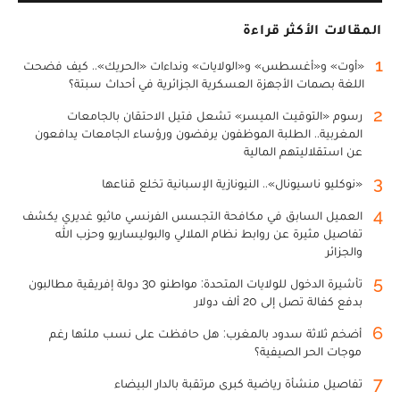
المقالات الأكثر قراءة
1
«أوت» و«أغسطس» و«الولايات» ونداءات «الحريك».. كيف فضحت
اللغة بصمات الأجهزة العسكرية الجزائرية في أحداث سبتة؟
2
رسوم «التوقيت الميسر» تشعل فتيل الاحتقان بالجامعات
المغربية.. الطلبة الموظفون يرفضون ورؤساء الجامعات يدافعون
عن استقلاليتهم المالية
3
«نوكليو ناسيونال».. النيونازية الإسبانية تخلع قناعها
4
العميل السابق في مكافحة التجسس الفرنسي ماثيو غديري يكشف
تفاصيل مثيرة عن روابط نظام الملالي والبوليساريو وحزب الله
والجزائر
5
تأشيرة الدخول للولايات المتحدة: مواطنو 30 دولة إفريقية مطالبون
بدفع كفالة تصل إلى 20 ألف دولار
6
أضخم ثلاثة سدود بالمغرب: هل حافظت على نسب ملئها رغم
موجات الحر الصيفية؟
7
تفاصيل منشأة رياضية كبرى مرتقبة بالدار البيضاء