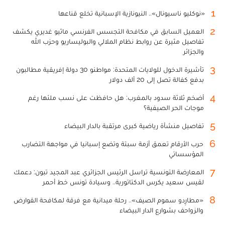
1
«نوكليو ناسيونال».. النيونازية الإسبانية تخلع قناعها
2
العميل السابق في مكافحة التجسس الفرنسي ماثيو غديري يكشف
تفاصيل مثيرة عن روابط نظام الملالي والبوليساريو وحزب الله
والجزائر
3
تأشيرة الدخول للولايات المتحدة: مواطنو 30 دولة إفريقية مطالبون
بدفع كفالة تصل إلى 20 ألف دولار
4
أضخم ثلاثة سدود بالمغرب: هل حافظت على نسب ملئها رغم
موجات الحر الصيفية؟
5
تفاصيل منشأة رياضية كبرى مرتقبة بالدار البيضاء
6
حرب الأرقام تعمق أزمة سبتة وتضع إسبانيا في مواجهة التضارب
المؤسساتي
7
المعارضة التونسية تراسل الرئيس الجزائري عبد المجيد تبون: دعمك
لقيس سعيد يكرس الدكتاتورية.. وسيادة تونس خط أحمر
8
«مطارِدو سموم الصيف».. رحلة ميدانية مع فرقة لمكافحة القوارض
والزواحف بشوارع الدار البيضاء