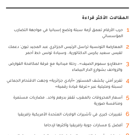
المقالات الأكثر قراءة
1
حرب الأرقام تعمق أزمة سبتة وتضع إسبانيا في مواجهة التضارب
المؤسساتي
2
المعارضة التونسية تراسل الرئيس الجزائري عبد المجيد تبون: دعمك
لقيس سعيد يكرس الدكتاتورية.. وسيادة تونس خط أحمر
3
«مطارِدو سموم الصيف».. رحلة ميدانية مع فرقة لمكافحة القوارض
والزواحف بشوارع الدار البيضاء
4
تقرير أمني يكشف المستور: «أيادي جزائرية» وجهت الاقتحام الجماعي
لسبتة ومليلية عبر «غرفة قيادة رقمية»
5
أسعار المحروقات بالمغرب تقفز بدرهم واحد.. مضاربات مستمرة
ومنافسة صورية
6
تغييرات كبرى في تأشيرات الولايات المتحدة الأمريكية بإفريقيا
7
أفضل 5 مسارات جوية بإفريقيا وأكثرها ازدحاما