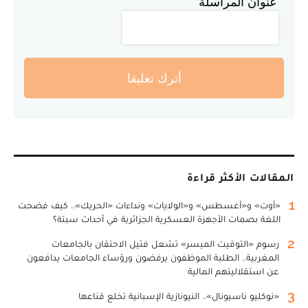
عنوان المراسلة
أترك تعليقا
المقالات الأكثر قراءة
1
«أوت» و«أغسطس» و«الولايات» ونداءات «الحريك».. كيف فضحت
اللغة بصمات الأجهزة العسكرية الجزائرية في أحداث سبتة؟
2
رسوم «التوقيت الميسر» تشعل فتيل الاحتقان بالجامعات
المغربية.. الطلبة الموظفون يرفضون ورؤساء الجامعات يدافعون
عن استقلاليتهم المالية
3
«نوكليو ناسيونال».. النيونازية الإسبانية تخلع قناعها