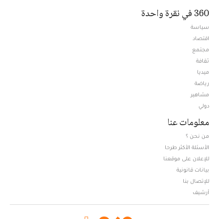
360 في نقرة واحدة
سياسة
اقتصاد
مجتمع
ثقافة
ميديا
Opens in new window
رياضة
مشاهير
دولي
معلومات عنا
من نحن ؟
الأسئلة الأكثر طرحا
للإعلان على موقعنا
بيانات قانونية
للإتصال بنا
أرشيف