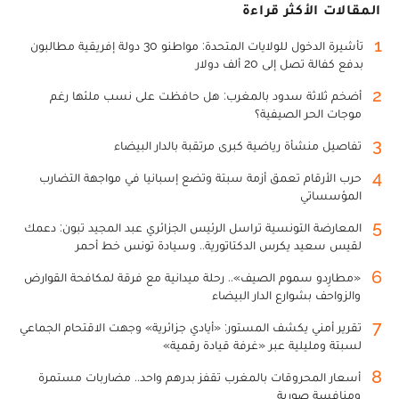
المقالات الأكثر قراءة
1
تأشيرة الدخول للولايات المتحدة: مواطنو 30 دولة إفريقية مطالبون
بدفع كفالة تصل إلى 20 ألف دولار
2
أضخم ثلاثة سدود بالمغرب: هل حافظت على نسب ملئها رغم
موجات الحر الصيفية؟
3
تفاصيل منشأة رياضية كبرى مرتقبة بالدار البيضاء
4
حرب الأرقام تعمق أزمة سبتة وتضع إسبانيا في مواجهة التضارب
المؤسساتي
5
المعارضة التونسية تراسل الرئيس الجزائري عبد المجيد تبون: دعمك
لقيس سعيد يكرس الدكتاتورية.. وسيادة تونس خط أحمر
6
«مطارِدو سموم الصيف».. رحلة ميدانية مع فرقة لمكافحة القوارض
والزواحف بشوارع الدار البيضاء
7
تقرير أمني يكشف المستور: «أيادي جزائرية» وجهت الاقتحام الجماعي
لسبتة ومليلية عبر «غرفة قيادة رقمية»
8
أسعار المحروقات بالمغرب تقفز بدرهم واحد.. مضاربات مستمرة
ومنافسة صورية