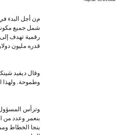
من أجل البدء في هذا المشروع، أعلن المسؤول الأمريكي خلال اجتماع موسع
شمل جميع مكونات
رقمية تهدف إلى 
قدره مليون دولا
وقال ديفيد شينكر
وطموحة. ولهذا ا
وترأس المسؤول ال
بنعمر وعدد من ال
ينجا الخطاط وممث