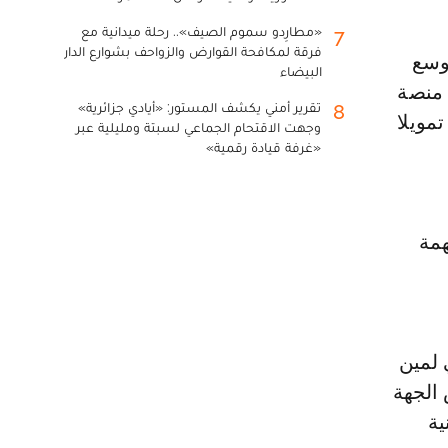
«مطارِدو سموم الصيف».. رحلة ميدانية مع
7
فرقة لمكافحة القوارض والزواحف بشوارع الدار
البيضاء
 منصة
تقرير أمني يكشف المستور: «أيادي جزائرية»
8
مويلا
وجهت الاقتحام الجماعي لسبتة ومليلية عبر
«غرفة قيادة رقمية»
همة
 لمين
 الجهة
ية