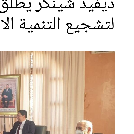
ديفيد شينكر يطلق
لتشجيع التنمية الا