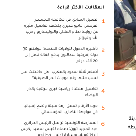
المقالات الأكثر قراءة
العميل السابق في مكافحة التجسس
1
الفرنسي ماثيو غديري يكشف تفاصيل مثيرة
عن روابط نظام الملالي والبوليساريو وحزب
الله والجزائر
تأشيرة الدخول للولايات المتحدة: مواطنو 30
2
دولة إفريقية مطالبون بدفع كفالة تصل إلى
20 ألف دولار
أضخم ثلاثة سدود بالمغرب: هل حافظت على
3
نسب ملئها رغم موجات الحر الصيفية؟
تفاصيل منشأة رياضية كبرى مرتقبة بالدار
4
البيضاء
حرب الأرقام تعمق أزمة سبتة وتضع إسبانيا
5
في مواجهة التضارب المؤسساتي
ينكر، الأحد 10 يناير 2021، في مدينة
المعارضة التونسية تراسل الرئيس الجزائري
6
يطة
عبد المجيد تبون: دعمك لقيس سعيد يكرس
الدكتاتورية.. وسيادة تونس خط أحمر