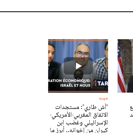
ميديا
ع
"آش طاري": مستجدات
د
الاتفاق المغربي-الأمريكي-
الإسرائيلي وغضب ابن
كيران من إخوانه.. أبرز ما