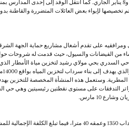
الممتدة ما بين 5 و8 يناير الجاري. كما انتقل الوفد إلى إحدى المدارس ب
تم تخصيصها لإيواء بعض العائلات المتضررة والقاطنة بدوار
ي ومرافقيه على تقدم أشغال مشاريع حماية الجهة الشرق
يضاء من الفيضانات والسيول، حيث قدمت له شروحات حو
السدري بحي مولاي رشيد لتخزين مياة الأمطار الذي 
مراحله النهائية والذي يهدف
المطرية. وستعمل هذه المنشأة المخصصة للتخزين بهد
اتر التدفقات على مستوى نقطتين رئيسيتين وهي حي ا
شارع 10 مارس.
ويبلغ طول السرداب 1350 وعمقه 40 مترا، فيما تبلغ الكلفة الإجمالي