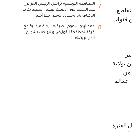
المعارضة التونسية تراسل الرئيس الجزائري
7
عبد المجيد تبون: دعمك لقيس سعيد يكرس
الدكتاتورية.. وسيادة تونس خط أحمر
ن قنوات
«مطارِدو سموم الصيف».. رحلة ميدانية مع
8
فرقة لمكافحة القوارض والزواحف بشوارع
الدار البيضاء
ير
ن بولاية
 من
 عمالة
ة نتيجة بلغت مداها 192 ملم خلال الفترة