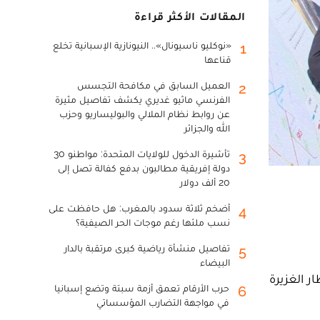
المقالات الأكثر قراءة
«نوكليو ناسيونال».. النيونازية الإسبانية تخلع
1
قناعها
العميل السابق في مكافحة التجسس
2
الفرنسي ماثيو غديري يكشف تفاصيل مثيرة
عن روابط نظام الملالي والبوليساريو وحزب
الله والجزائر
تأشيرة الدخول للولايات المتحدة: مواطنو 30
3
دولة إفريقية مطالبون بدفع كفالة تصل إلى
20 ألف دولار
أضخم ثلاثة سدود بالمغرب: هل حافظت على
4
نسب ملئها رغم موجات الحر الصيفية؟
تفاصيل منشأة رياضية كبرى مرتقبة بالدار
5
البيضاء
متضررة من الأمطار الغزيرة
حرب الأرقام تعمق أزمة سبتة وتضع إسبانيا
6
في مواجهة التضارب المؤسساتي