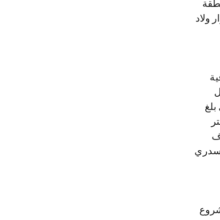
منطقة
 ولاد
ية
ل
بلغ
 إلى بناء سرداب لتخزين المياه بواقع 14000متر
ف
لسدري
ة للمشروع