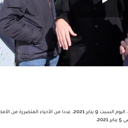
تفقد والي جهة الدارالبيضاء-سطات، سعيد أحميدوش، اليوم السبت 9 يناير 2021، عددا من الأحياء ال
20.