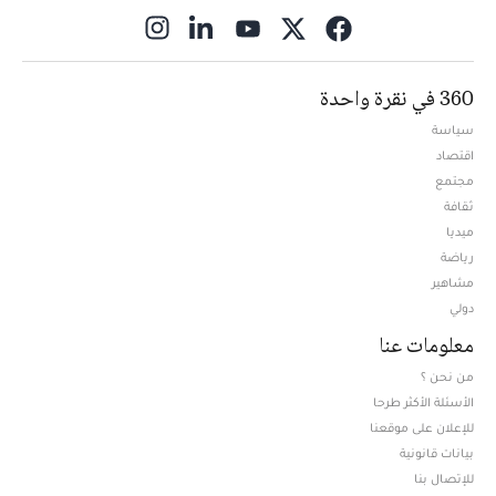
ns in new window
360 في نقرة واحدة
سياسة
اقتصاد
مجتمع
ثقافة
ميديا
Opens in new window
رياضة
مشاهير
دولي
معلومات عنا
من نحن ؟
الأسئلة الأكثر طرحا
للإعلان على موقعنا
بيانات قانونية
للإتصال بنا