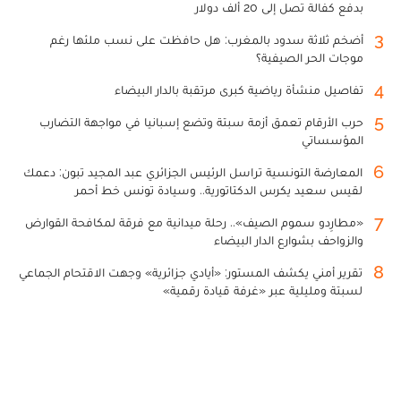
بدفع كفالة تصل إلى 20 ألف دولار
3
أضخم ثلاثة سدود بالمغرب: هل حافظت على نسب ملئها رغم
موجات الحر الصيفية؟
4
تفاصيل منشأة رياضية كبرى مرتقبة بالدار البيضاء
5
حرب الأرقام تعمق أزمة سبتة وتضع إسبانيا في مواجهة التضارب
المؤسساتي
6
المعارضة التونسية تراسل الرئيس الجزائري عبد المجيد تبون: دعمك
لقيس سعيد يكرس الدكتاتورية.. وسيادة تونس خط أحمر
7
«مطارِدو سموم الصيف».. رحلة ميدانية مع فرقة لمكافحة القوارض
والزواحف بشوارع الدار البيضاء
8
تقرير أمني يكشف المستور: «أيادي جزائرية» وجهت الاقتحام الجماعي
لسبتة ومليلية عبر «غرفة قيادة رقمية»