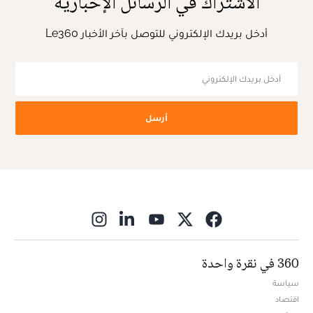
الاشتراك في الرسائل الإخبارية
أدخل بريدك الإلكتروني للتوصل بآخر الأخبار Le360
أرسل
ns in new window
360 في نقرة واحدة
سياسة
اقتصاد