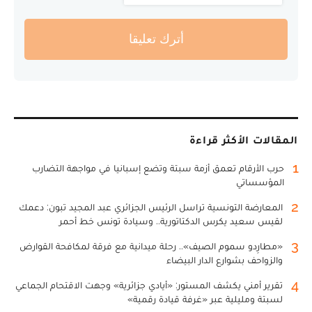
أترك تعليقا
المقالات الأكثر قراءة
1
حرب الأرقام تعمق أزمة سبتة وتضع إسبانيا في مواجهة التضارب
المؤسساتي
2
المعارضة التونسية تراسل الرئيس الجزائري عبد المجيد تبون: دعمك
لقيس سعيد يكرس الدكتاتورية.. وسيادة تونس خط أحمر
3
«مطارِدو سموم الصيف».. رحلة ميدانية مع فرقة لمكافحة القوارض
والزواحف بشوارع الدار البيضاء
4
تقرير أمني يكشف المستور: «أيادي جزائرية» وجهت الاقتحام الجماعي
لسبتة ومليلية عبر «غرفة قيادة رقمية»