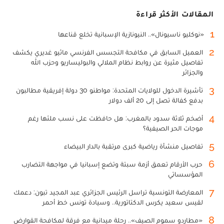
المقالات الأكثر قراءة
1
«نوكليو ناسيونال».. النيونازية الإسبانية تخلع قناعها
2
العميل السابق في مكافحة التجسس الفرنسي ماثيو غديري يكشف
تفاصيل مثيرة عن روابط نظام الملالي والبوليساريو وحزب الله
والجزائر
3
تأشيرة الدخول للولايات المتحدة: مواطنو 30 دولة إفريقية مطالبون
بدفع كفالة تصل إلى 20 ألف دولار
4
أضخم ثلاثة سدود بالمغرب: هل حافظت على نسب ملئها رغم
موجات الحر الصيفية؟
5
تفاصيل منشأة رياضية كبرى مرتقبة بالدار البيضاء
6
حرب الأرقام تعمق أزمة سبتة وتضع إسبانيا في مواجهة التضارب
المؤسساتي
7
المعارضة التونسية تراسل الرئيس الجزائري عبد المجيد تبون: دعمك
لقيس سعيد يكرس الدكتاتورية.. وسيادة تونس خط أحمر
8
«مطارِدو سموم الصيف».. رحلة ميدانية مع فرقة لمكافحة القوارض