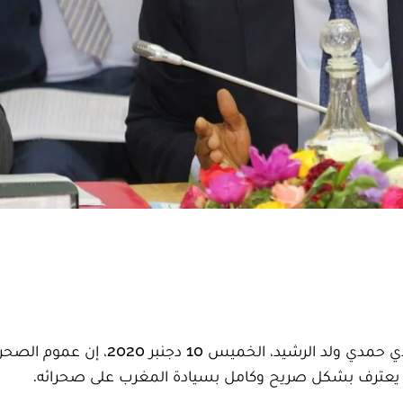
قال رئيس مجلس جهة العيون-الساقية الحمراء، سيدي حمدي ولد الرشيد، الخميس 10 دجنب
 الذي يعترف بشكل صريح وكامل بسيادة المغرب على صحرائه.