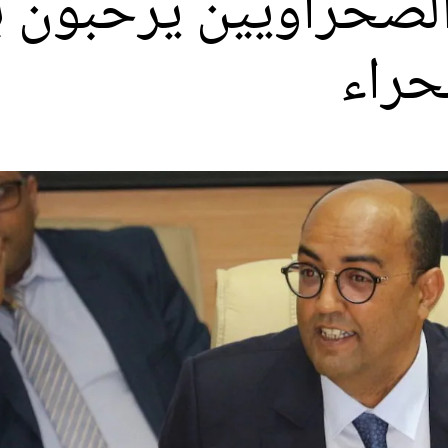
الصحراويين يرحبون با
حراء