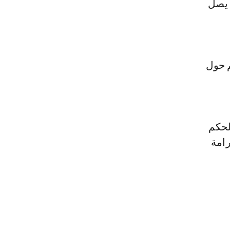
 يصل
م حول
لحكم
رامة