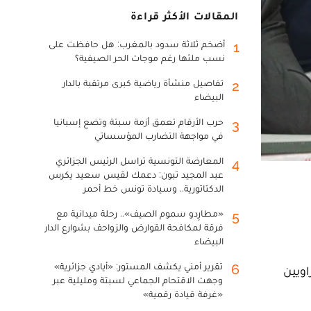
المقالات الأكثر قراءة
أضخم ثلاثة سدود بالمغرب: هل حافظت على
1
نسب ملئها رغم موجات الحر الصيفية؟
تفاصيل منشأة رياضية كبرى مرتقبة بالدار
2
البيضاء
حرب الأرقام تعمق أزمة سبتة وتضع إسبانيا
3
في مواجهة التضارب المؤسساتي
المعارضة التونسية تراسل الرئيس الجزائري
4
عبد المجيد تبون: دعمك لقيس سعيد يكرس
الدكتاتورية.. وسيادة تونس خط أحمر
«مطارِدو سموم الصيف».. رحلة ميدانية مع
5
فرقة لمكافحة القوارض والزواحف بشوارع الدار
البيضاء
تقرير أمني يكشف المستور: «أيادي جزائرية»
6
ر 2020، إن عموم الصحراويين
وجهت الاقتحام الجماعي لسبتة ومليلية عبر
«غرفة قيادة رقمية»