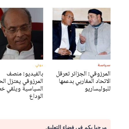
سياسة
دولي
المرزوقي: الجزائر تعرقل
بالفيديو: منصف
الاتحاد المغاربي بدعمها
المرزوقي يعتزل الح
للبوليساريو
السياسية ويلقي خ
الوداع
مرحبا بكم في فضاء التعليق