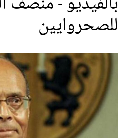
بالفيديو - منصف ال
للصحروايين