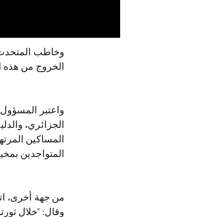
وخاطب المتحدث ذ
الخروج من هذه ال
واعتبر المسؤول 
الجزائري، والدلي
المتواجدين بمخي
من جهة أخرى، اته
وقال: "خلال ثورتن