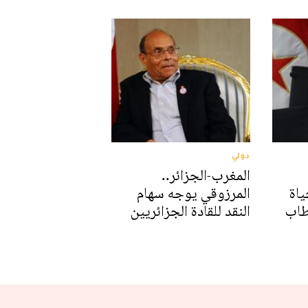
دولي
المغرب-الجزائر..
ياة
المرزوقي يوجه سهام
طاب
النقد للقادة الجزائريين