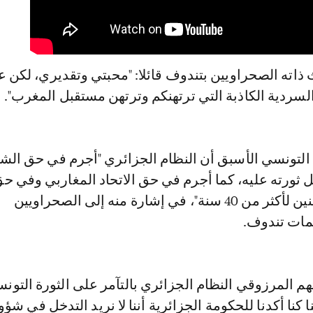
اته الصحراويين بتندوف قائلا: "محبتي وتقديري، لكن ع
سردية الكاذبة التي ترتهنكم وترتهن مستقبل المغرب".
التونسي الأسبق أن النظام الجزائري "أجرم في حق ال
ل ثورته عليه، كما أجرم في حق الاتحاد المغاربي وفي حق
المساكين المرتهنين لأكثر من 40 سنة"، في إشارة منه إلى الصحراويين
مات تندوف.
م المرزوقي النظام الجزائري بالتآمر على الثورة التونس
ا كنا أكدنا للحكومة الجزائرية أننا لا نريد التدخل في شؤون