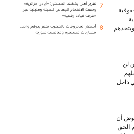
تقرير أمني يكشف المستور: «أيادي جزائرية»
7
وجهت الاقتحام الجماعي لسبتة ومليلية عبر
«غرفة قيادة رقمية»
ية
أسعار المحروقات بالمغرب تقفز بدرهم واحد..
8
ويتخذهم
مضاربات مستمرة ومنافسة صورية
 لن
لهم
ي داخل
عوض أن
م الحق