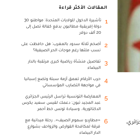
المقالات الأكثر قراءة
تأشيرة الدخول للولايات المتحدة: مواطنو 30
1
دولة إفريقية مطالبون بدفع كفالة تصل إلى
20 ألف دولار
أضخم ثلاثة سدود بالمغرب: هل حافظت على
2
نسب ملئها رغم موجات الحر الصيفية؟
تفاصيل منشأة رياضية كبرى مرتقبة بالدار
3
البيضاء
حرب الأرقام تعمق أزمة سبتة وتضع إسبانيا
4
في مواجهة التضارب المؤسساتي
المعارضة التونسية تراسل الرئيس الجزائري
5
عبد المجيد تبون: دعمك لقيس سعيد يكرس
الدكتاتورية.. وسيادة تونس خط أحمر
«مطارِدو سموم الصيف».. رحلة ميدانية مع
6
ائري،
فرقة لمكافحة القوارض والزواحف بشوارع
الدار البيضاء