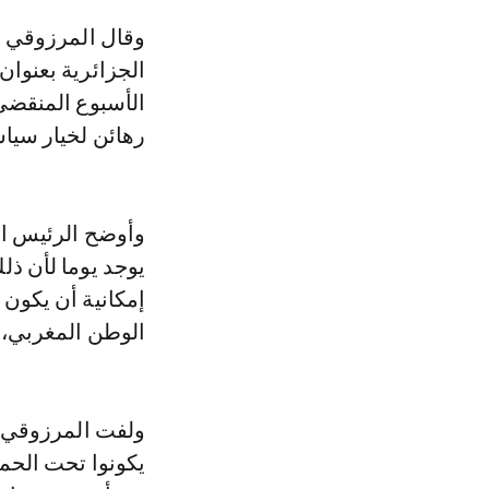
وقال المرزوقي خلال مشاركته في ندوة رقمية نظمتها جمعية “شعاع” الحقوقية
الجزائرية بعنوان
الأسبوع المنقضي،
رهائن لخيار سيا
وأوضح الرئيس ا
يوجد يوما لأن ذ
إمكانية أن يكون 
الوطن المغربي، ا
ولفت المرزوقي إ
يكونوا تحت الحم