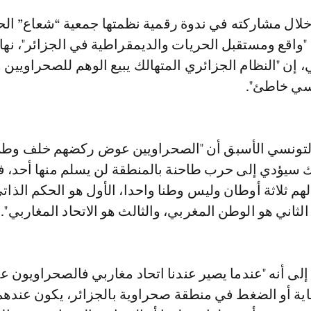
 "واقع ومستقبل الحريات والديمقراطية في الجزائر"، نها
 إن "النظام الجزائري المتهالك يبيع الوهم للصحراويين 
سي خاطئ".
لتونسي الأسبق أن "الصحراويين عوض ركضهم خلف وطن
لك سيؤدي إلى حرب طاحنة بالمنطقة لن يسلم منها أحد، ف
لهم ثلاثة أوطان وليس وطنا واحدا، الأول هو الحكم الذات
لثاني هو الوطن المغربي، والثالث هو الاتحاد المغاربي".
لى أنه "عندما يصير عندنا اتحاد مغاربي فالصحراويون 
اية أو الضغط في منطقة صحراوية بالجزائر، يكون عنده