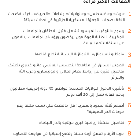
المقالات الأكثر قراءة
1
«أوت» و«أغسطس» و«الولايات» ونداءات «الحريك».. كيف فضحت
اللغة بصمات الأجهزة العسكرية الجزائرية في أحداث سبتة؟
2
رسوم «التوقيت الميسر» تشعل فتيل الاحتقان بالجامعات
المغربية.. الطلبة الموظفون يرفضون ورؤساء الجامعات يدافعون
عن استقلاليتهم المالية
3
«نوكليو ناسيونال».. النيونازية الإسبانية تخلع قناعها
4
العميل السابق في مكافحة التجسس الفرنسي ماثيو غديري يكشف
تفاصيل مثيرة عن روابط نظام الملالي والبوليساريو وحزب الله
والجزائر
5
تأشيرة الدخول للولايات المتحدة: مواطنو 30 دولة إفريقية مطالبون
بدفع كفالة تصل إلى 20 ألف دولار
6
أضخم ثلاثة سدود بالمغرب: هل حافظت على نسب ملئها رغم
موجات الحر الصيفية؟
7
تفاصيل منشأة رياضية كبرى مرتقبة بالدار البيضاء
8
حرب الأرقام تعمق أزمة سبتة وتضع إسبانيا في مواجهة التضارب