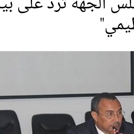
لس الجهة ترُد على بي
ظيمي"