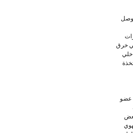
رات
في خرق
م الداخلي
تخذة
 عضو
بعض
هوي