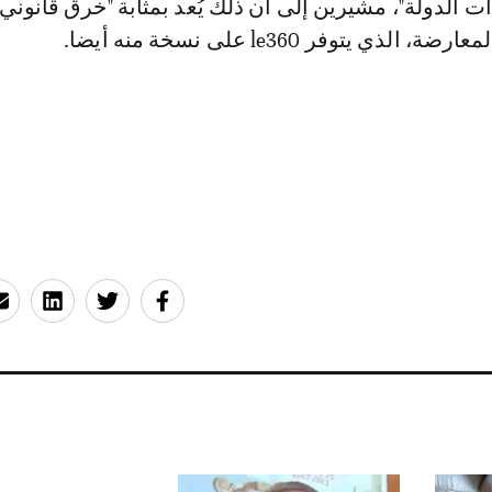
 الدولة"، مشيرين إلى أن ذلك يُعد بمثابة "خرق قانوني"
لذي يتوفر le360 على نسخة منه أيضا.