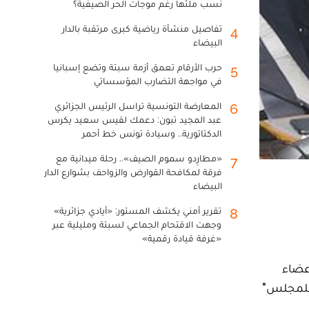
نسب ملئها رغم موجات الحر الصيفية؟
تفاصيل منشأة رياضية كبرى مرتقبة بالدار
4
البيضاء
حرب الأرقام تعمق أزمة سبتة وتضع إسبانيا
5
في مواجهة التضارب المؤسساتي
المعارضة التونسية تراسل الرئيس الجزائري
6
عبد المجيد تبون: دعمك لقيس سعيد يكرس
الدكتاتورية.. وسيادة تونس خط أحمر
«مطارِدو سموم الصيف».. رحلة ميدانية مع
7
فرقة لمكافحة القوارض والزواحف بشوارع الدار
البيضاء
تقرير أمني يكشف المستور: «أيادي جزائرية»
8
وجهت الاقتحام الجماعي لسبتة ومليلية عبر
«غرفة قيادة رقمية»
ثة من طرف أعضاء
 والنظام الداخلي للمجلس"