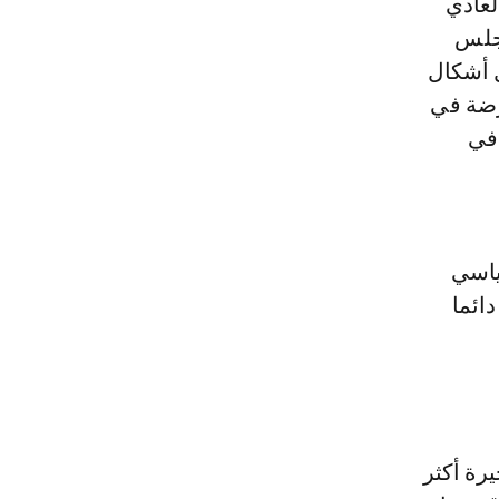
السير العادي
مجلس
ل أشكال
رضة في
 في
ياسي
ائما
رة أكثر