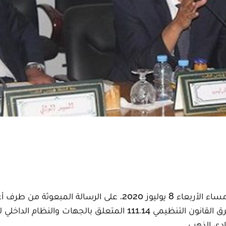
ردّ أعضاء الأغلبية بمجلس جهة الداخلة -وادي الذهب، مساء الأربعاء 8 يوليوز 2020، على الرسالة المبعو
المعارضة لوالي الجهة، لمين بنعمر، حول ما وُصف بـ"خرق القانون التنظيمي 111.14 المتعلق بالجهات
ادي الذهب.