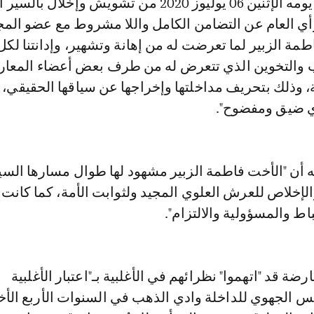
العادية المنعقدة يومه الإثنين 06 يوليوز 2020 من تشويش وإخلال ب
رأي العام عن التضامن الكامل واللا مشروط مع عضو ال
مة الزبير لما تعرضت له من إهانة وتشهير، وإدانتنا لك
ب والتخوين الذي تتعرض له من طرف بعض أعضاء المعا
ية، وذلك بتحريف مداخلتها وإخراجها عن سياقها الحقيقي،
 ضيق ومفضوح".
ته أن "الأخت فاطمة الزبير مشهود لها طوال مسارها الس
والإخلاص للعرش العلوي المجيد ولثوابت الأمة، كما كانت د
اط والمسؤولية والالتزام".
ضة قد "اتهموا" نظرائهم في الأغلبية بـ"اعتبار الأغلبية
 الجهوي للداخلة وادي الذهب في السنوات الأربع الأخي