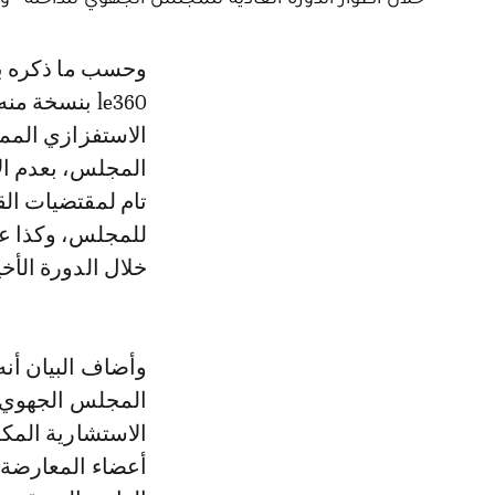
وحسب ما ذكره بيان صادر عن أغلبية مجلس جهة الداخلة -وادي الذهب، توصل
le360 بنسخة 
الاستفزازي المم
المجلس، بعدم ال
للمجلس، وكذا عدم
خلال الدورة الأخي
وأضاف البيان أن
المجلس الجهوي ال
الاستشارية المك
أعضاء المعارضة 