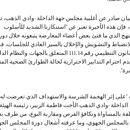
منه، فإن هذه الأخيرة تعبر عن "استنكارنا الشديد للأسلوب
نهج الذي ما فتئ بعض أعضاء المعارضة يتبعونه خلال دو
انضباط والتشويش والإخلال بالسير العادي للجلسات، 
تام لمقتضيات القانون التنظيمي رقم 111.14 المتعلق بالجهات والنظا
 احترام التدابير الاحترازية لحالة الطوارئ الصحية الم
رة".
ه "على إثر الهجمة الشرسة والاستهداف الذي تعرضت له
داخلة -وادي الذهب الأخت فاطمة الزبير، رئيسة الهيئة
لفة بالمساواة وتكافؤ الفرص ومقاربة النوع، من طرف 
بالمجلس الجهوي، وما عرفته أشغال دورة المجلس الج