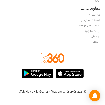
دولي
معلومات عنا
من نحن ؟
الأسئلة الأكثر طرحا
للإعلان على موقعنا
بيانات قانونية
للإتصال بنا
أرشيف
© Web News / le360.ma / Tous droits réservés 2023