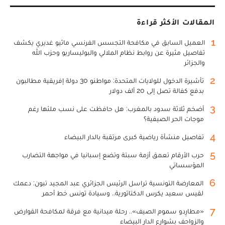
المقالات الأكثر قراءة
1
العميل السابق في مكافحة التجسس الفرنسي ماثيو غديري يكشف
تفاصيل مثيرة عن روابط نظام الملالي والبوليساريو وحزب الله
والجزائر
2
تأشيرة الدخول للولايات المتحدة: مواطنو 30 دولة إفريقية مطالبون
بدفع كفالة تصل إلى 20 ألف دولار
3
أضخم ثلاثة سدود بالمغرب: هل حافظت على نسب ملئها رغم
موجات الحر الصيفية؟
4
تفاصيل منشأة رياضية كبرى مرتقبة بالدار البيضاء
5
حرب الأرقام تعمق أزمة سبتة وتضع إسبانيا في مواجهة التضارب
المؤسساتي
6
المعارضة التونسية تراسل الرئيس الجزائري عبد المجيد تبون: دعمك
لقيس سعيد يكرس الدكتاتورية.. وسيادة تونس خط أحمر
7
«مطارِدو سموم الصيف».. رحلة ميدانية مع فرقة لمكافحة القوارض
والزواحف بشوارع الدار البيضاء