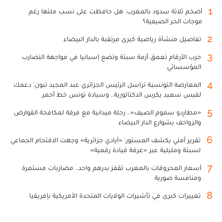
1
أضخم ثلاثة سدود بالمغرب: هل حافظت على نسب ملئها رغم
موجات الحر الصيفية؟
2
تفاصيل منشأة رياضية كبرى مرتقبة بالدار البيضاء
3
حرب الأرقام تعمق أزمة سبتة وتضع إسبانيا في مواجهة التضارب
المؤسساتي
4
المعارضة التونسية تراسل الرئيس الجزائري عبد المجيد تبون: دعمك
لقيس سعيد يكرس الدكتاتورية.. وسيادة تونس خط أحمر
5
«مطارِدو سموم الصيف».. رحلة ميدانية مع فرقة لمكافحة القوارض
والزواحف بشوارع الدار البيضاء
6
تقرير أمني يكشف المستور: «أيادي جزائرية» وجهت الاقتحام الجماعي
لسبتة ومليلية عبر «غرفة قيادة رقمية»
7
أسعار المحروقات بالمغرب تقفز بدرهم واحد.. مضاربات مستمرة
ومنافسة صورية
8
تغييرات كبرى في تأشيرات الولايات المتحدة الأمريكية بإفريقيا