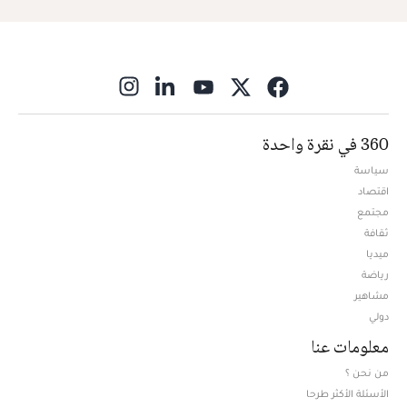
ns in new window
360 في نقرة واحدة
سياسة
اقتصاد
مجتمع
ثقافة
ميديا
Opens in new window
رياضة
مشاهير
دولي
معلومات عنا
من نحن ؟
الأسئلة الأكثر طرحا