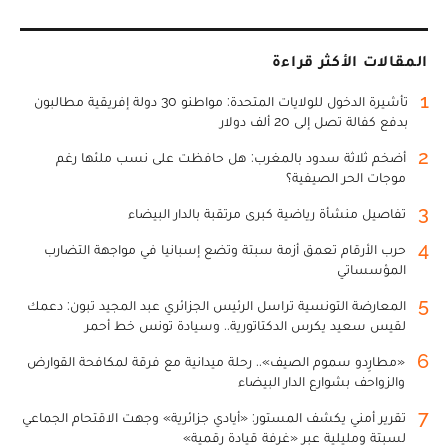
المقالات الأكثر قراءة
1
تأشيرة الدخول للولايات المتحدة: مواطنو 30 دولة إفريقية مطالبون
بدفع كفالة تصل إلى 20 ألف دولار
2
أضخم ثلاثة سدود بالمغرب: هل حافظت على نسب ملئها رغم
موجات الحر الصيفية؟
3
تفاصيل منشأة رياضية كبرى مرتقبة بالدار البيضاء
4
حرب الأرقام تعمق أزمة سبتة وتضع إسبانيا في مواجهة التضارب
المؤسساتي
5
المعارضة التونسية تراسل الرئيس الجزائري عبد المجيد تبون: دعمك
لقيس سعيد يكرس الدكتاتورية.. وسيادة تونس خط أحمر
6
«مطارِدو سموم الصيف».. رحلة ميدانية مع فرقة لمكافحة القوارض
والزواحف بشوارع الدار البيضاء
7
تقرير أمني يكشف المستور: «أيادي جزائرية» وجهت الاقتحام الجماعي
لسبتة ومليلية عبر «غرفة قيادة رقمية»