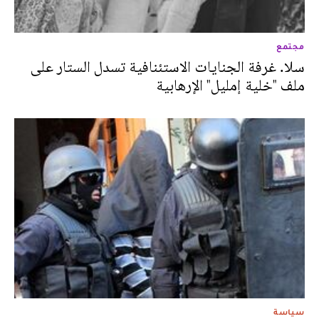
مجتمع
سلا. غرفة الجنايات الاستئنافية تسدل الستار على
ملف "خلية إمليل" الإرهابية
سياسة