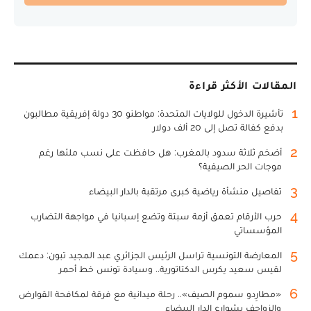
المقالات الأكثر قراءة
1
تأشيرة الدخول للولايات المتحدة: مواطنو 30 دولة إفريقية مطالبون
بدفع كفالة تصل إلى 20 ألف دولار
2
أضخم ثلاثة سدود بالمغرب: هل حافظت على نسب ملئها رغم
موجات الحر الصيفية؟
3
تفاصيل منشأة رياضية كبرى مرتقبة بالدار البيضاء
4
حرب الأرقام تعمق أزمة سبتة وتضع إسبانيا في مواجهة التضارب
المؤسساتي
5
المعارضة التونسية تراسل الرئيس الجزائري عبد المجيد تبون: دعمك
لقيس سعيد يكرس الدكتاتورية.. وسيادة تونس خط أحمر
6
«مطارِدو سموم الصيف».. رحلة ميدانية مع فرقة لمكافحة القوارض
والزواحف بشوارع الدار البيضاء