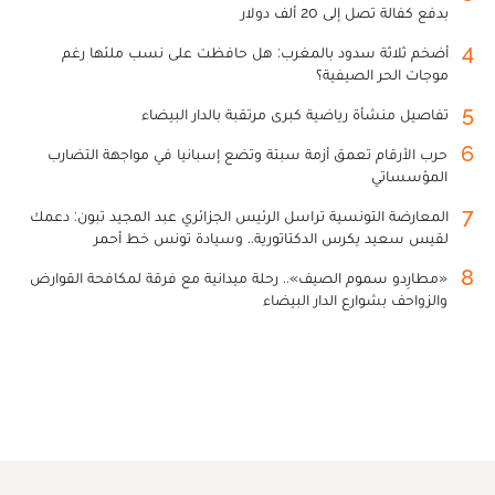
بدفع كفالة تصل إلى 20 ألف دولار
4
أضخم ثلاثة سدود بالمغرب: هل حافظت على نسب ملئها رغم
موجات الحر الصيفية؟
5
تفاصيل منشأة رياضية كبرى مرتقبة بالدار البيضاء
6
حرب الأرقام تعمق أزمة سبتة وتضع إسبانيا في مواجهة التضارب
المؤسساتي
7
المعارضة التونسية تراسل الرئيس الجزائري عبد المجيد تبون: دعمك
لقيس سعيد يكرس الدكتاتورية.. وسيادة تونس خط أحمر
8
«مطارِدو سموم الصيف».. رحلة ميدانية مع فرقة لمكافحة القوارض
والزواحف بشوارع الدار البيضاء