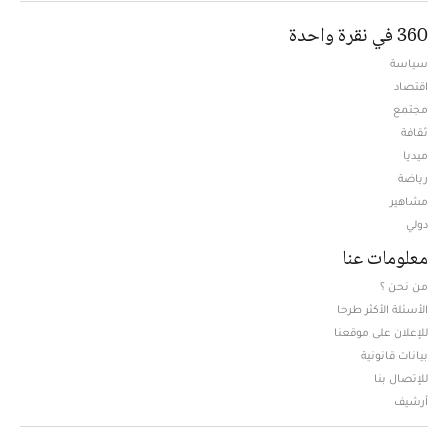
360 في نقرة واحدة
سياسة
اقتصاد
مجتمع
ثقافة
ميديا
Opens in new window
رياضة
مشاهير
دولي
معلومات عنا
من نحن ؟
الأسئلة الأكثر طرحا
للإعلان على موقعنا
بيانات قانونية
للإتصال بنا
أرشيف