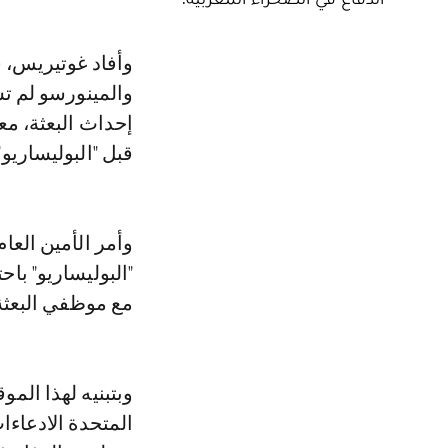
وأفاد غوتيريس، في هذا التقرير، بأن الاجتماعات بين قادة "البوليساريو"
والمينورسو لم تس
إحداث البعثة، مع
قبل "البوليساريو"
وأمر الأمين العا
مع موظفي البعثة
وبتبنيه لهذا الم
المتحدة الادعاءا