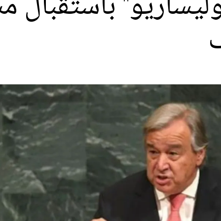
وليساريو" باستقبال م