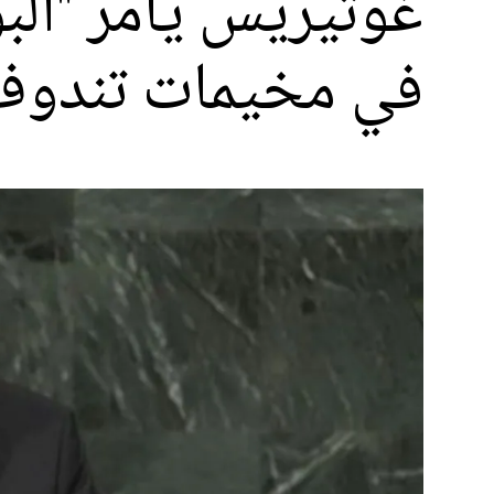
غوتيريس يأمر "الب
في مخيمات تندوف