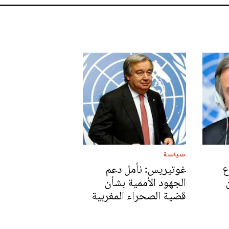
سياسة
ع
غوتيريس: نأمل دعم
الجهود الأممية بشأن
قضية الصحراء المغربية