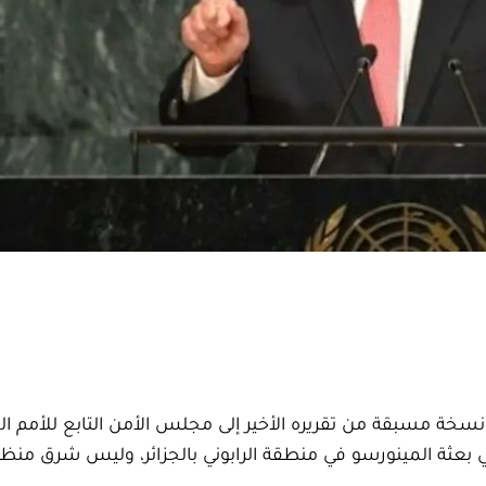
 نسخة مسبقة من تقريره الأخير إلى مجلس الأمن التابع للأمم ا
ي بعثة المينورسو في منطقة الرابوني بالجزائر، وليس شرق منظ