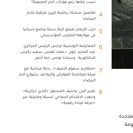
نسب ملئها رغم موجات الحر الصيفية؟
تفاصيل منشأة رياضية كبرى مرتقبة بالدار
4
البيضاء
حرب الأرقام تعمق أزمة سبتة وتضع إسبانيا
5
في مواجهة التضارب المؤسساتي
المعارضة التونسية تراسل الرئيس الجزائري
6
عبد المجيد تبون: دعمك لقيس سعيد يكرس
الدكتاتورية.. وسيادة تونس خط أحمر
«مطارِدو سموم الصيف».. رحلة ميدانية مع
7
فرقة لمكافحة القوارض والزواحف بشوارع الدار
البيضاء
تقرير أمني يكشف المستور: «أيادي جزائرية»
8
وجهت الاقتحام الجماعي لسبتة ومليلية عبر
«غرفة قيادة رقمية»
لمتحدة
ومة