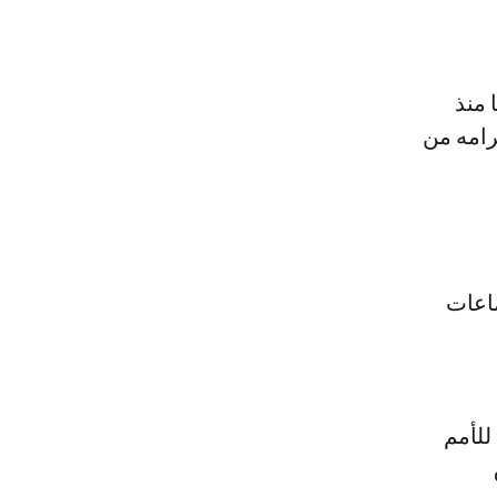
 منذ
رامه من
 منذ سنة 1991 بعقد اجتماعات
للأمم