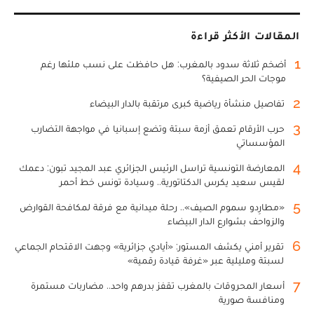
المقالات الأكثر قراءة
1
أضخم ثلاثة سدود بالمغرب: هل حافظت على نسب ملئها رغم
موجات الحر الصيفية؟
2
تفاصيل منشأة رياضية كبرى مرتقبة بالدار البيضاء
3
حرب الأرقام تعمق أزمة سبتة وتضع إسبانيا في مواجهة التضارب
المؤسساتي
4
المعارضة التونسية تراسل الرئيس الجزائري عبد المجيد تبون: دعمك
لقيس سعيد يكرس الدكتاتورية.. وسيادة تونس خط أحمر
5
«مطارِدو سموم الصيف».. رحلة ميدانية مع فرقة لمكافحة القوارض
والزواحف بشوارع الدار البيضاء
6
تقرير أمني يكشف المستور: «أيادي جزائرية» وجهت الاقتحام الجماعي
لسبتة ومليلية عبر «غرفة قيادة رقمية»
7
أسعار المحروقات بالمغرب تقفز بدرهم واحد.. مضاربات مستمرة
ومنافسة صورية