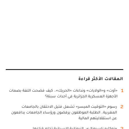
المقالات الأكثر قراءة
1
«أوت» و«الولايات» ونداءات «الحريك».. كيف فضحت اللغة بصمات
الأجهزة العسكرية الجزائرية في أحداث سبتة؟
2
رسوم «التوقيت الميسر» تشعل فتيل الاحتقان بالجامعات
المغربية.. الطلبة الموظفون يرفضون ورؤساء الجامعات يدافعون
عن استقلاليتهم المالية
3
«نوكليو ناسيونال».. النيونازية الإسبانية تخلع قناعها