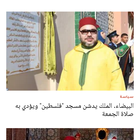
سياسة
البيضاء. الملك يدشن مسجد "فلسطين" ويؤدي به
صلاة الجمعة