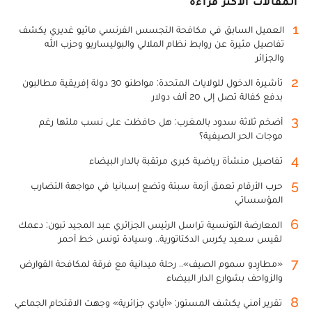
المقالات الأكثر قراءة
1
العميل السابق في مكافحة التجسس الفرنسي ماثيو غديري يكشف
تفاصيل مثيرة عن روابط نظام الملالي والبوليساريو وحزب الله
والجزائر
2
تأشيرة الدخول للولايات المتحدة: مواطنو 30 دولة إفريقية مطالبون
بدفع كفالة تصل إلى 20 ألف دولار
3
أضخم ثلاثة سدود بالمغرب: هل حافظت على نسب ملئها رغم
موجات الحر الصيفية؟
4
تفاصيل منشأة رياضية كبرى مرتقبة بالدار البيضاء
5
حرب الأرقام تعمق أزمة سبتة وتضع إسبانيا في مواجهة التضارب
المؤسساتي
6
المعارضة التونسية تراسل الرئيس الجزائري عبد المجيد تبون: دعمك
لقيس سعيد يكرس الدكتاتورية.. وسيادة تونس خط أحمر
7
«مطارِدو سموم الصيف».. رحلة ميدانية مع فرقة لمكافحة القوارض
والزواحف بشوارع الدار البيضاء
8
تقرير أمني يكشف المستور: «أيادي جزائرية» وجهت الاقتحام الجماعي