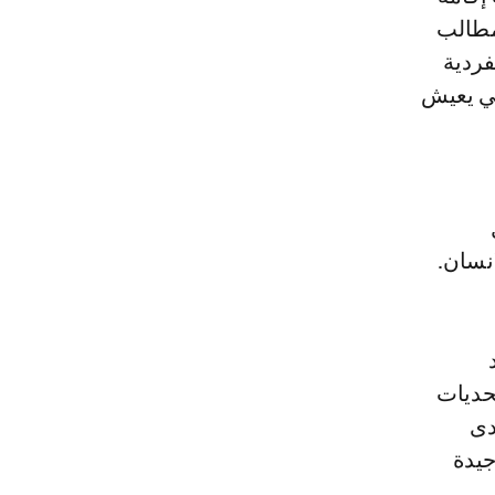
مطالب
فردية
تي يعيش
نسان.
حديات
دى
جيدة