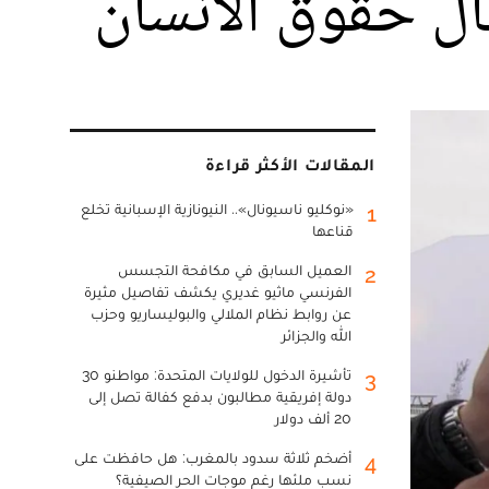
ال حقوق الانسان
المقالات الأكثر قراءة
«نوكليو ناسيونال».. النيونازية الإسبانية تخلع
1
قناعها
العميل السابق في مكافحة التجسس
2
الفرنسي ماثيو غديري يكشف تفاصيل مثيرة
عن روابط نظام الملالي والبوليساريو وحزب
الله والجزائر
تأشيرة الدخول للولايات المتحدة: مواطنو 30
3
دولة إفريقية مطالبون بدفع كفالة تصل إلى
20 ألف دولار
أضخم ثلاثة سدود بالمغرب: هل حافظت على
4
نسب ملئها رغم موجات الحر الصيفية؟