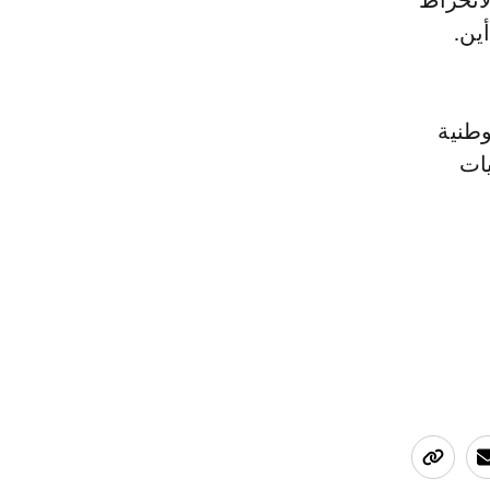
لانخراط
ين.
وطنية
يات