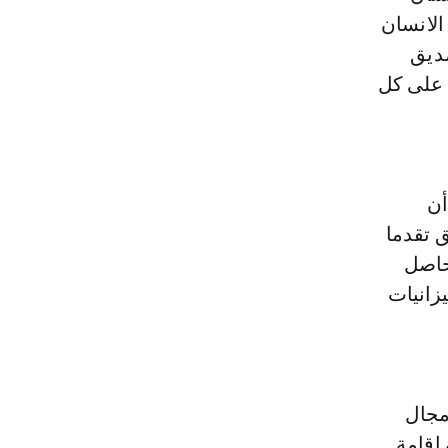
الانسان
تصديق
 على كل
أن
 تقدما
حاصل
يزانيات
مجال
إقامة