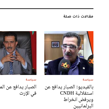
مقالات ذات صلة
سياسة
سياسة
بالفيديو: الصبار يدافع عن
الصبار يدافع عن الم
استقلالية CNDH
في الإرث
ويرفض انخراط
البرلمانيين