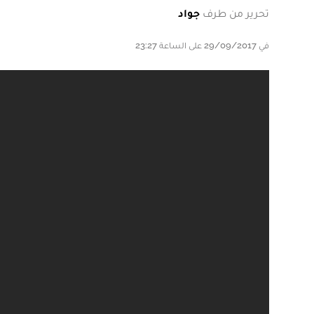
تحرير من طرف
جواد
في 29/09/2017 على الساعة 23:27