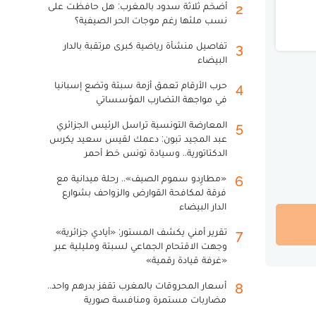
أضخم ثلاثة سدود بالمغرب: هل حافظت على
2
نسب ملئها رغم موجات الحر الصيفية؟
تفاصيل منشأة رياضية كبرى مرتقبة بالدار
3
البيضاء
حرب الأرقام تعمق أزمة سبتة وتضع إسبانيا
4
في مواجهة التضارب المؤسساتي
المعارضة التونسية تراسل الرئيس الجزائري
5
عبد المجيد تبون: دعمك لقيس سعيد يكرس
الدكتاتورية.. وسيادة تونس خط أحمر
«مطارِدو سموم الصيف».. رحلة ميدانية مع
6
فرقة لمكافحة القوارض والزواحف بشوارع
الدار البيضاء
تقرير أمني يكشف المستور: «أيادي جزائرية»
7
وجهت الاقتحام الجماعي لسبتة ومليلية عبر
«غرفة قيادة رقمية»
أسعار المحروقات بالمغرب تقفز بدرهم واحد..
8
مضاربات مستمرة ومنافسة صورية