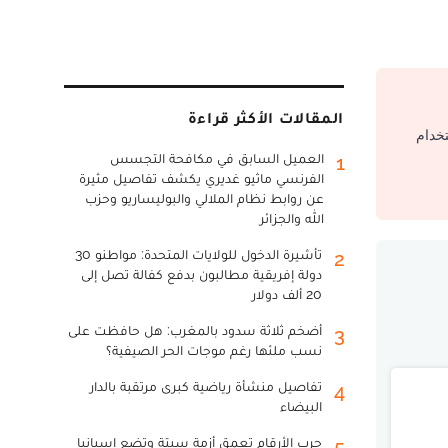
المقالات الأكثر قراءة
تخدام
العميل السابق في مكافحة التجسس
1
الفرنسي ماثيو غديري يكشف تفاصيل مثيرة
عن روابط نظام الملالي والبوليساريو وحزب
الله والجزائر
تأشيرة الدخول للولايات المتحدة: مواطنو 30
2
دولة إفريقية مطالبون بدفع كفالة تصل إلى
20 ألف دولار
أضخم ثلاثة سدود بالمغرب: هل حافظت على
3
نسب ملئها رغم موجات الحر الصيفية؟
تفاصيل منشأة رياضية كبرى مرتقبة بالدار
4
البيضاء
حرب الأرقام تعمق أزمة سبتة وتضع إسبانيا
5