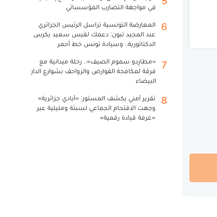
في مواجهة التضارب المؤسساتي
المعارضة التونسية تراسل الرئيس الجزائري
6
عبد المجيد تبون: دعمك لقيس سعيد يكرس
الدكتاتورية.. وسيادة تونس خط أحمر
«مطارِدو سموم الصيف».. رحلة ميدانية مع
7
فرقة لمكافحة القوارض والزواحف بشوارع الدار
البيضاء
تقرير أمني يكشف المستور: «أيادي جزائرية»
8
وجهت الاقتحام الجماعي لسبتة ومليلية عبر
«غرفة قيادة رقمية»