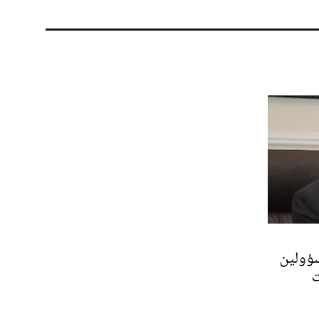
ؤولين
ت