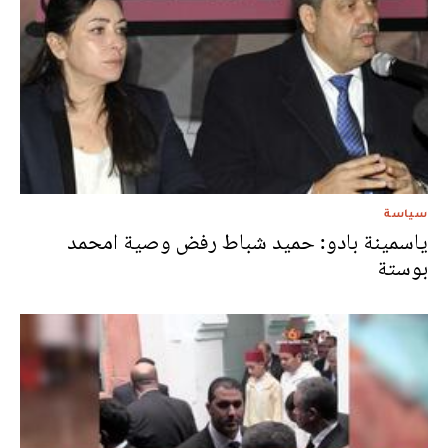
سياسة
ياسمينة بادو: حميد شباط رفض وصية امحمد
بوستة