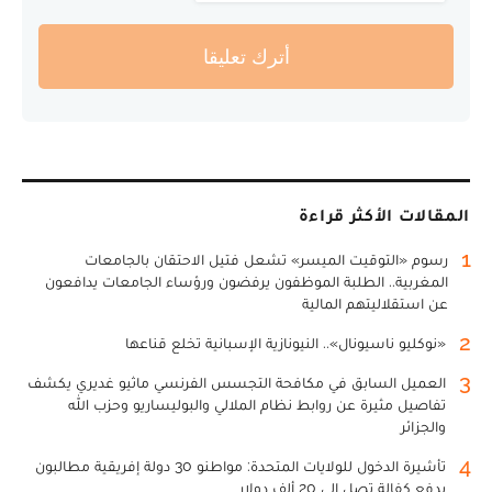
أترك تعليقا
المقالات الأكثر قراءة
1
رسوم «التوقيت الميسر» تشعل فتيل الاحتقان بالجامعات
المغربية.. الطلبة الموظفون يرفضون ورؤساء الجامعات يدافعون
عن استقلاليتهم المالية
2
«نوكليو ناسيونال».. النيونازية الإسبانية تخلع قناعها
3
العميل السابق في مكافحة التجسس الفرنسي ماثيو غديري يكشف
تفاصيل مثيرة عن روابط نظام الملالي والبوليساريو وحزب الله
والجزائر
4
تأشيرة الدخول للولايات المتحدة: مواطنو 30 دولة إفريقية مطالبون
بدفع كفالة تصل إلى 20 ألف دولار