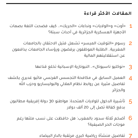
المقالات الأكثر قراءة
1
«أوت» و«الولايات» ونداءات «الحريك».. كيف فضحت اللغة بصمات
الأجهزة العسكرية الجزائرية في أحداث سبتة؟
2
رسوم «التوقيت الميسر» تشعل فتيل الاحتقان بالجامعات
المغربية.. الطلبة الموظفون يرفضون ورؤساء الجامعات يدافعون
عن استقلاليتهم المالية
3
«نوكليو ناسيونال».. النيونازية الإسبانية تخلع قناعها
4
العميل السابق في مكافحة التجسس الفرنسي ماثيو غديري يكشف
تفاصيل مثيرة عن روابط نظام الملالي والبوليساريو وحزب الله
والجزائر
5
تأشيرة الدخول للولايات المتحدة: مواطنو 30 دولة إفريقية مطالبون
بدفع كفالة تصل إلى 20 ألف دولار
6
أضخم ثلاثة سدود بالمغرب: هل حافظت على نسب ملئها رغم
موجات الحر الصيفية؟
7
تفاصيل منشأة رياضية كبرى مرتقبة بالدار البيضاء