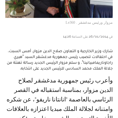
مزوار ورئيس مدغشقر . Le360
في 26/01/2014 على الساعة 14:26
شارك وزير الخارجية و التعاون صلاح الدين مزوار، أمس السبت،
في احتفالات تنصيب رئيس جمهورية مدغشقر السيد "هيري
راجاوناريمامبيانينا"، و سلم مزوار الرئيس الجديد رسالة تهنئة من
جلالة الملك محمد السادس للرئيس الجديد على انتخابه.
و أعرب رئيس جمهورية مدغشقر لصلاح
الدين مزوار، بمناسبة استقباله في القصر
الرئاسي بالعاصمة "انانتانا ناريفو"، عن شكره
وامتنانه لجلالة الملك مبديا اعتزازه بالعلاقات