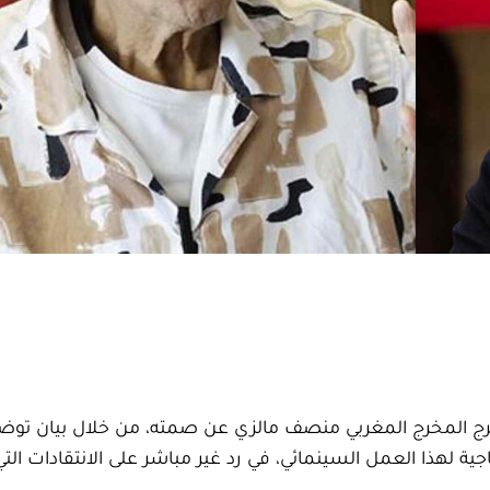
جدل الدائر حول فيلم « طاكسي بيض 2 »، خرج المخرج المغربي منصف مالزي عن صمته، من خلال بيان 
ر 2025، بشأن الظروف الإنتاجية لهذا العمل السينمائي، في رد غير مباشر على الانتقادات 