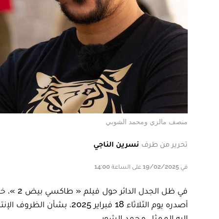
منصف مالزي ومحمد الشوبي
تحرير من طرف
نسرين الناجي
في 19/02/2025 على الساعة 14:00
في ظل ال
أصدره يوم الثلاثاء 18 فبراي
إليه الممثل محمد الشوبي.