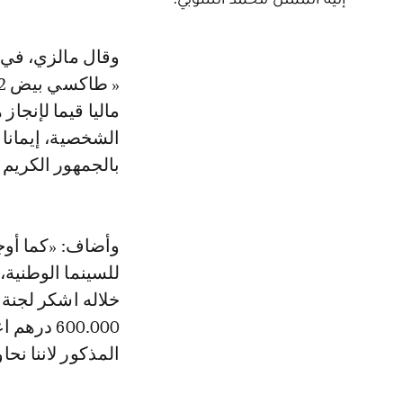
وقال مالزي، في بيانه: « أود أن أتقدم بجزيل الشكر لكل من ساهم في إنجاز فيلم
ماليا قيما لإنجاز
الشخصية، إيمانا
بالجمهور الكريم »
وأضاف: «كما أوج
للسينما الوطنية،
خلاله اشكر لجنة د
600.000 د
المذكور لاننا نح