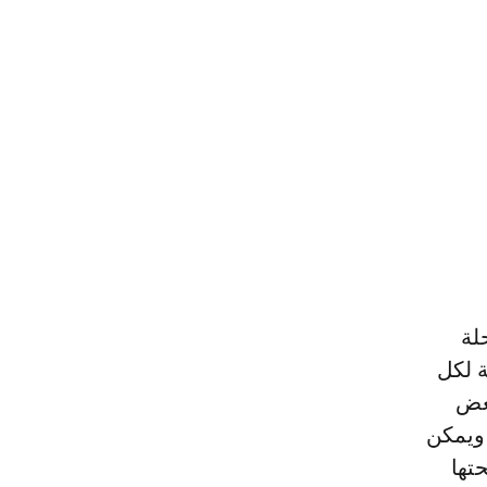
حلة
ة لكل
بعض
 ويمكن
تها