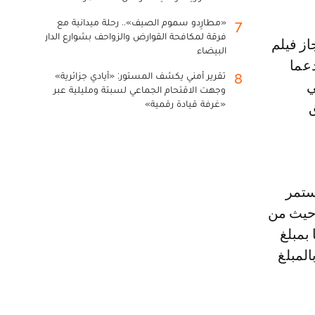
«مطارِدو سموم الصيف».. رحلة ميدانية مع
7
فرقة لمكافحة القوارض والزواحف بشوارع الدار
البيضاء
 دعما
تقرير أمني يكشف المستور: «أيادي جزائرية»
8
ي
وجهت الاقتحام الجماعي لسبتة ومليلية عبر
«غرفة قيادة رقمية»
ق
ستمر
 حيث من
 بمبلغ
بالمبلغ