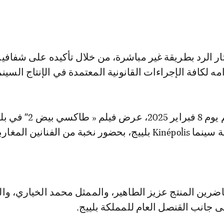
ار الرد بطريقة غير مباشرة، من خلال تأكيده على شفافية
ه لكافة الإجراءات القانونية المعتمدة في الإنتاج السينم
في سياق آخر، تم يوم 8 فبراير 2025، عرض فيل
وبالضبط في قاعة سينما Kinépolis بلييج، بحضور نخبة من الفنانين المغار
ضرين المنتج عزيز الطاهير، والممثل محمد الخياري، وا
 جانب القنصل العام للمملكة بلييج.