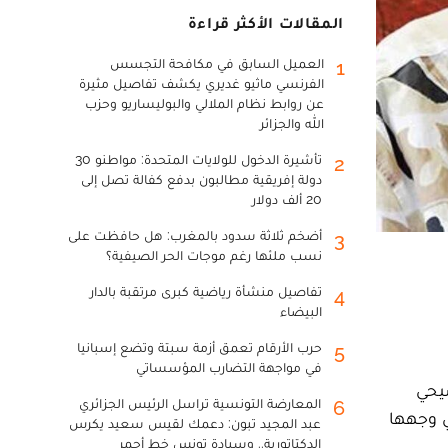
المقالات الأكثر قراءة
العميل السابق في مكافحة التجسس
1
الفرنسي ماثيو غديري يكشف تفاصيل مثيرة
عن روابط نظام الملالي والبوليساريو وحزب
الله والجزائر
تأشيرة الدخول للولايات المتحدة: مواطنو 30
2
دولة إفريقية مطالبون بدفع كفالة تصل إلى
20 ألف دولار
أضخم ثلاثة سدود بالمغرب: هل حافظت على
3
نسب ملئها رغم موجات الحر الصيفية؟
تفاصيل منشأة رياضية كبرى مرتقبة بالدار
4
البيضاء
حرب الأرقام تعمق أزمة سبتة وتضع إسبانيا
5
في مواجهة التضارب المؤسساتي
توضيحي
المعارضة التونسية تراسل الرئيس الجزائري
6
التي وجهها
عبد المجيد تبون: دعمك لقيس سعيد يكرس
الدكتاتورية.. وسيادة تونس خط أحمر