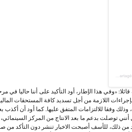
Une publication partagée par Moncef Malzi (@moncefmalzi)
قائلا: «وفي هذا الإطار، أود التأكيد على أننا حاليا في مر
إجراءات اللازمة من أجل تسديد كافة المستحقات المالي
 وذلك وفقا للالتزامات المتفق عليها. كما أود أن أكذب 
ل أنني توصلت بدعم ما بعد الانتاج من المركز السينمائي،
د من ذلك، للأسف أصبحت الاخبار تنشر دون التأكد من صح