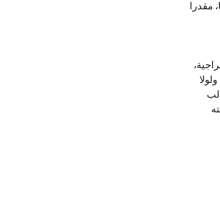
، مقدرا
اجية،
ولولا
الب
ه