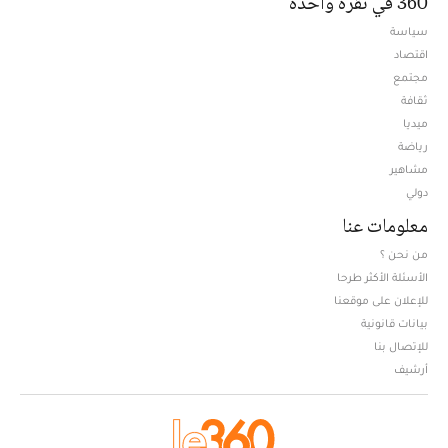
360 في نقرة واحدة
سياسة
اقتصاد
مجتمع
ثقافة
ميديا
Opens in new window
رياضة
مشاهير
دولي
معلومات عنا
من نحن ؟
الأسئلة الأكثر طرحا
للإعلان على موقعنا
بيانات قانونية
للإتصال بنا
أرشيف