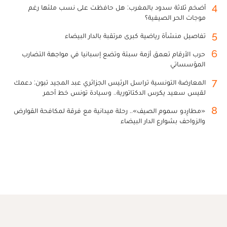
4
أضخم ثلاثة سدود بالمغرب: هل حافظت على نسب ملئها رغم
موجات الحر الصيفية؟
5
تفاصيل منشأة رياضية كبرى مرتقبة بالدار البيضاء
6
حرب الأرقام تعمق أزمة سبتة وتضع إسبانيا في مواجهة التضارب
المؤسساتي
7
المعارضة التونسية تراسل الرئيس الجزائري عبد المجيد تبون: دعمك
لقيس سعيد يكرس الدكتاتورية.. وسيادة تونس خط أحمر
8
«مطارِدو سموم الصيف».. رحلة ميدانية مع فرقة لمكافحة القوارض
والزواحف بشوارع الدار البيضاء