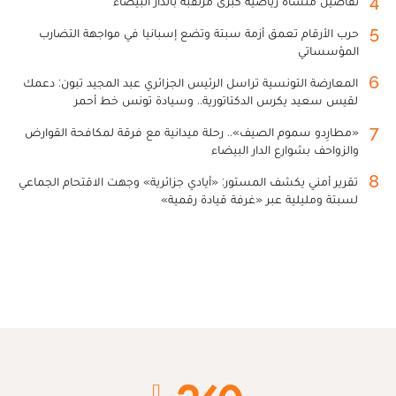
4
تفاصيل منشأة رياضية كبرى مرتقبة بالدار البيضاء
5
حرب الأرقام تعمق أزمة سبتة وتضع إسبانيا في مواجهة التضارب
المؤسساتي
6
المعارضة التونسية تراسل الرئيس الجزائري عبد المجيد تبون: دعمك
لقيس سعيد يكرس الدكتاتورية.. وسيادة تونس خط أحمر
7
«مطارِدو سموم الصيف».. رحلة ميدانية مع فرقة لمكافحة القوارض
والزواحف بشوارع الدار البيضاء
8
تقرير أمني يكشف المستور: «أيادي جزائرية» وجهت الاقتحام الجماعي
لسبتة ومليلية عبر «غرفة قيادة رقمية»