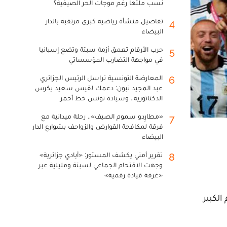
نسب ملئها رغم موجات الحر الصيفية؟
تفاصيل منشأة رياضية كبرى مرتقبة بالدار
4
البيضاء
حرب الأرقام تعمق أزمة سبتة وتضع إسبانيا
5
في مواجهة التضارب المؤسساتي
المعارضة التونسية تراسل الرئيس الجزائري
6
عبد المجيد تبون: دعمك لقيس سعيد يكرس
الدكتاتورية.. وسيادة تونس خط أحمر
«مطارِدو سموم الصيف».. رحلة ميدانية مع
7
فرقة لمكافحة القوارض والزواحف بشوارع الدار
البيضاء
تقرير أمني يكشف المستور: «أيادي جزائرية»
8
وجهت الاقتحام الجماعي لسبتة ومليلية عبر
«غرفة قيادة رقمية»
الكبير