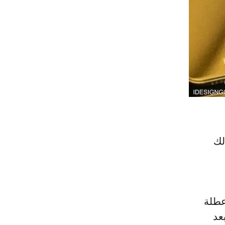
لك
عطلة
عد