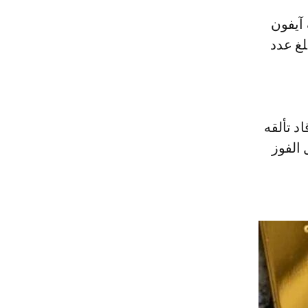
 200 ألف دولار، وبلغ عدد
د تألقه
 الفوز