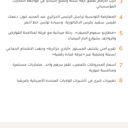
3
حرب الأرقام تعمق أزمة سبتة وتضع إسبانيا في مواجهة التضارب
المؤسساتي
4
المعارضة التونسية تراسل الرئيس الجزائري عبد المجيد تبون: دعمك
لقيس سعيد يكرس الدكتاتورية.. وسيادة تونس خط أحمر
5
«مطارِدو سموم الصيف».. رحلة ميدانية مع فرقة لمكافحة القوارض
والزواحف بشوارع الدار البيضاء
6
تقرير أمني يكشف المستور: «أيادي جزائرية» وجهت الاقتحام الجماعي
لسبتة ومليلية عبر «غرفة قيادة رقمية»
7
أسعار المحروقات بالمغرب تقفز بدرهم واحد.. مضاربات مستمرة
ومنافسة صورية
8
تغييرات كبرى في تأشيرات الولايات المتحدة الأمريكية بإفريقيا