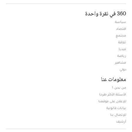
360 في نقرة واحدة
سياسة
اقتصاد
مجتمع
ثقافة
ميديا
Opens in new window
رياضة
مشاهير
دولي
معلومات عنا
من نحن ؟
الأسئلة الأكثر طرحا
للإعلان على موقعنا
بيانات قانونية
للإتصال بنا
أرشيف