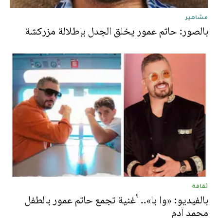
مشاهير
بالصور: حاتم عمور يخلق الجدل بإطلالة مزركشة
ثقافة
بالفيديو: «وا با».. أغنية تجمع حاتم عمور بالطفل
محمد آدم