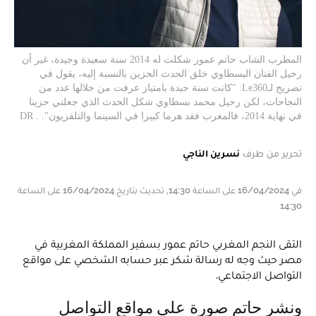
المطرب الشاب حاتم عمور شكلت له 2014 سنة سعيدة وجيدة، غير أن
رحيل الفنان البسطاوي خلق الحدث الحزين بالنسبة إليه، يقول في
تصريح لـLe360: "كانت سنة جيدة بامتياز عرفت من خلالها عدد من
النجاحات، لكن رحيل محمد بسطاوي شكل الحدث الذي جعلني حزينا
في نهاية 2014، فالمغرب فقد هرما كبيرا في السينما والتلفزيون". . DR
تحرير من طرف
نسرين الناجي
في 16/04/2024 على الساعة 14:30, تحديث بتاريخ 16/04/2024 على الساعة
14:30
التقى النجم المغربي حاتم عمور بسفير المملكة المغربية في
مصر حيث وجه له رسالة شكر عبر حسابه الشخصي على مواقع
التواصل الاجتماعي.
ونشر حاتم صورة على مواقع التواصل