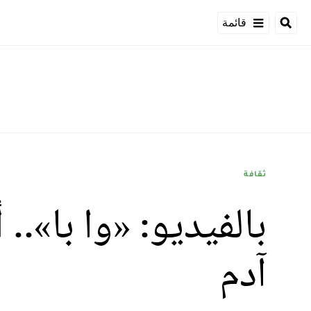
قائمة
ثقافة
بالفيديو: «وا با».
آدم