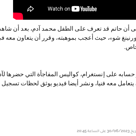
لى أن حاتم قد تعرف على الطفل محمد آدم، بعد أن شاهد
رنينغ شو»، حيث أعجب بموهبته، وقرر أن يتعاون معه في
خاص.
حسابه على إنستغرام، كواليس المفاجأة التي حضرها لآد
ن يتعامل معه فنيا، ونشر أيضا فيديو يوثق لحظات تسجيل ا