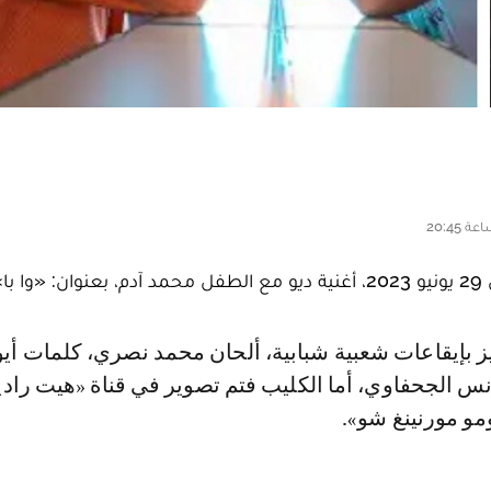
».
نس الجحفاوي، أما الكليب فتم تصوير في قناة «هيت رادي
مو مورنينغ شو».