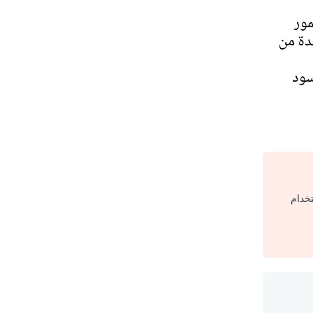
مور
ة من
" لأسود
تخدام