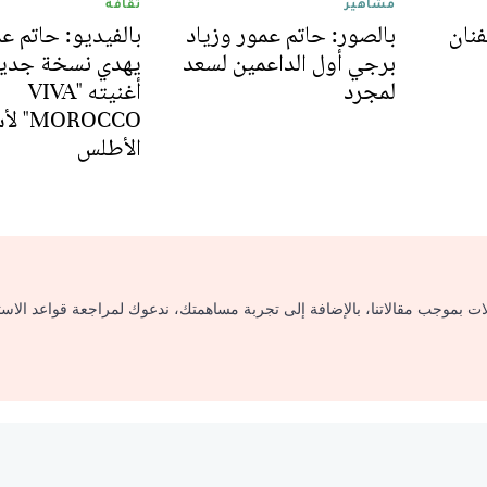
مشاهير
ثقافة
نان
بالصور: حاتم عمور وزياد
بالفيديو: حاتم ع
برجي أول الداعمين لسعد
يهدي نسخة جديد
لمجرد
أغنيته "VIVA
MOROCCO
الأطلس
لات بموجب مقالاتنا، بالإضافة إلى تجربة مساهمتك، ندعوك لمراجعة قواعد الاس