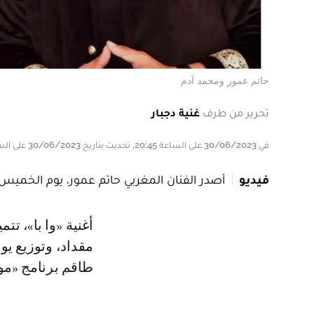
حاتم عمور ومحمد آدم
تحرير من طرف
غنية دجبار
في 30/06/2023 على الساعة 20:45, تحديث بتاريخ 30/06/2023 على الساعة 20:45
فيديو
أصدر الفنان المغربي حاتم عمور، يوم الخميس 29 يونيو 2023، أغنية ديو مع الطفل محمد آدم، بعنوان: «وا با
أغنية «وا با»، تتميز بإيقاعات شعبية شبابية، ألحان محمد نصري، كلمات أيوب
مقداد، وتوزيع يو
طاقم برنامج «مو