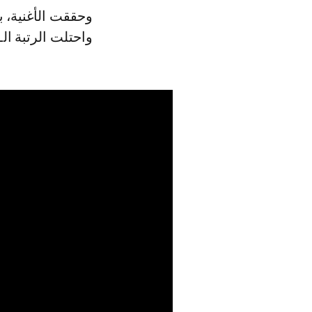
واحتلت الرتبة الـ15 في «الطوندونس» المغربي.