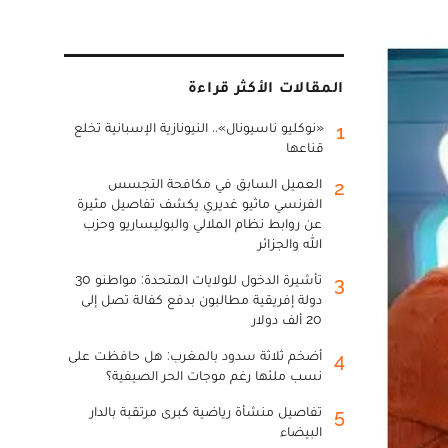
المقالات الأكثر قراءة
«نوكليو ناسيونال».. النيونازية الإسبانية تخلع
1
قناعها
العميل السابق في مكافحة التجسس
2
الفرنسي ماثيو غديري يكشف تفاصيل مثيرة
عن روابط نظام الملالي والبوليساريو وحزب
الله والجزائر
تأشيرة الدخول للولايات المتحدة: مواطنو 30
3
دولة إفريقية مطالبون بدفع كفالة تصل إلى
20 ألف دولار
أضخم ثلاثة سدود بالمغرب: هل حافظت على
4
نسب ملئها رغم موجات الحر الصيفية؟
تفاصيل منشأة رياضية كبرى مرتقبة بالدار
5
البيضاء