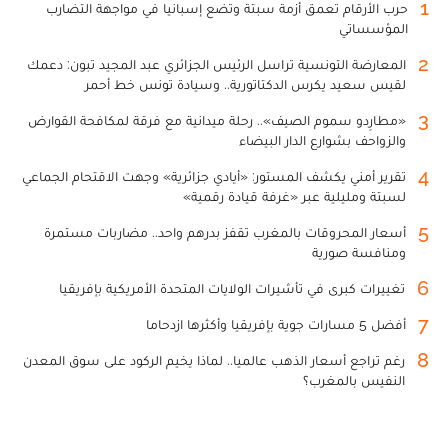
1
حرب الأرقام تعمق أزمة سبتة وتضع إسبانيا في مواجهة التضارب
المؤسساتي
2
المعارضة التونسية تراسل الرئيس الجزائري عبد المجيد تبون: دعمك
لقيس سعيد يكرس الدكتاتورية.. وسيادة تونس خط أحمر
3
«مطارِدو سموم الصيف».. رحلة ميدانية مع فرقة لمكافحة القوارض
والزواحف بشوارع الدار البيضاء
4
تقرير أمني يكشف المستور: «أيادي جزائرية» وجهت الاقتحام الجماعي
لسبتة ومليلية عبر «غرفة قيادة رقمية»
5
أسعار المحروقات بالمغرب تقفز بدرهم واحد.. مضاربات مستمرة
ومنافسة صورية
6
تغييرات كبرى في تأشيرات الولايات المتحدة الأمريكية بإفريقيا
7
أفضل 5 مسارات جوية بإفريقيا وأكثرها ازدحاما
8
رغم تراجع أسعار الذهب عالميا.. لماذا يخيم الركود على سوق المعدن
النفيس بالمغرب؟