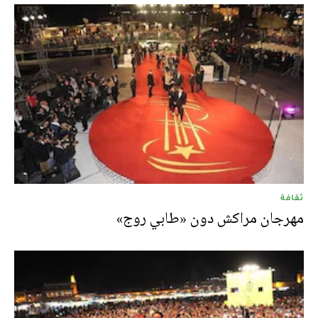
ثقافة
مهرجان مراكش دون «طابي روج»