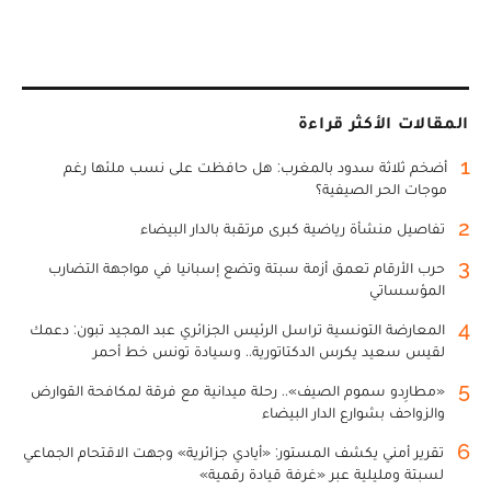
المقالات الأكثر قراءة
1
أضخم ثلاثة سدود بالمغرب: هل حافظت على نسب ملئها رغم
موجات الحر الصيفية؟
2
تفاصيل منشأة رياضية كبرى مرتقبة بالدار البيضاء
3
حرب الأرقام تعمق أزمة سبتة وتضع إسبانيا في مواجهة التضارب
المؤسساتي
4
المعارضة التونسية تراسل الرئيس الجزائري عبد المجيد تبون: دعمك
لقيس سعيد يكرس الدكتاتورية.. وسيادة تونس خط أحمر
5
«مطارِدو سموم الصيف».. رحلة ميدانية مع فرقة لمكافحة القوارض
والزواحف بشوارع الدار البيضاء
6
تقرير أمني يكشف المستور: «أيادي جزائرية» وجهت الاقتحام الجماعي
لسبتة ومليلية عبر «غرفة قيادة رقمية»