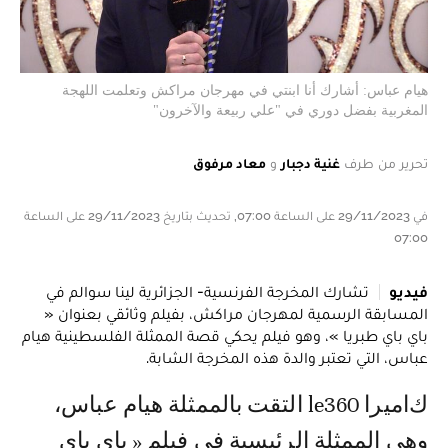
هيام عباس: أشارك أنا ابنتي في مهرجان مراكش وتعلمت اللهجة
المغربية بفضل دوري في "علي ربيعة والآخرون"
تحرير من طرف
غنية دجبار
و
معاد مرفوق
في 29/11/2023 على الساعة 07:00, تحديث بتاريخ 29/11/2023 على الساعة
07:00
فيديو
تشارك المخرجة الفرنسية- الجزائرية لينا سوالم في
المسابقة الرسمية لمهرجان مراكش، بفيلم وثائقي بعنوان «
باي باي طبريا »، وهو فيلم يحكي قصة الممثلة الفلسطينية هيام
عباس، التي تعتبر والدة هذه المخرجة الشابة.
كاميرا le360 التقت بالممثلة هيام عباس،
وهي الممثلة الرئيسية في فيلم « باي باي