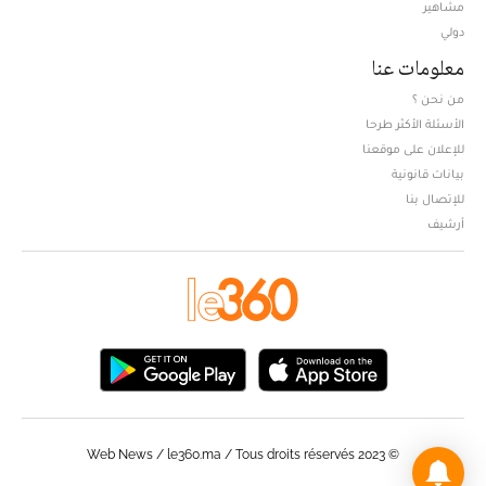
مشاهير
دولي
معلومات عنا
من نحن ؟
الأسئلة الأكثر طرحا
للإعلان على موقعنا
بيانات قانونية
للإتصال بنا
أرشيف
© Web News / le360.ma / Tous droits réservés 2023