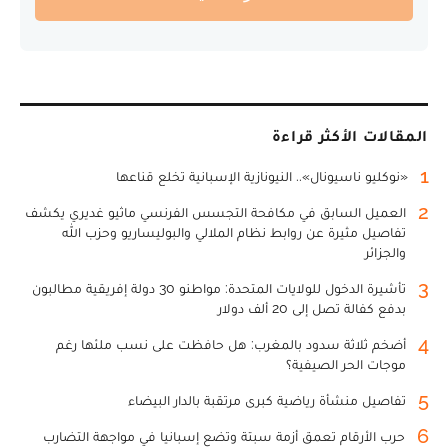
المقالات الأكثر قراءة
1
«نوكليو ناسيونال».. النيونازية الإسبانية تخلع قناعها
2
العميل السابق في مكافحة التجسس الفرنسي ماثيو غديري يكشف
تفاصيل مثيرة عن روابط نظام الملالي والبوليساريو وحزب الله
والجزائر
3
تأشيرة الدخول للولايات المتحدة: مواطنو 30 دولة إفريقية مطالبون
بدفع كفالة تصل إلى 20 ألف دولار
4
أضخم ثلاثة سدود بالمغرب: هل حافظت على نسب ملئها رغم
موجات الحر الصيفية؟
5
تفاصيل منشأة رياضية كبرى مرتقبة بالدار البيضاء
6
حرب الأرقام تعمق أزمة سبتة وتضع إسبانيا في مواجهة التضارب